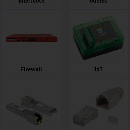
Bluetooth
odems
Firewall
IoT