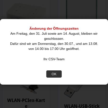
Änderung der Öffnungszeiten
Am Freitag, den 31. Juli sowie am 14. August, bleiben wir
WLAN-Mini-PCI /
geschlossen.
WLAN Repeater
M.2
Dafür sind wir am Donnerstag, den 30.07., und am 13.08.
von 14.00 bis 17.00 Uhr geöffnet.
Ihr CSV-Team
OK
WLAN-PCIex-Kart
e
WLAN-USB-Stick