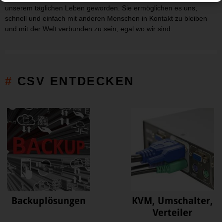
unserem täglichen Leben geworden. Sie ermöglichen es uns,
schnell und einfach mit anderen Menschen in Kontakt zu bleiben
und mit der Welt verbunden zu sein, egal wo wir sind.
CSV ENTDECKEN
Backuplösungen
KVM, Umschalter,
Verteiler