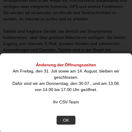
Smartphones sind in der Regel mit Touchscreens ausgestattet und
verfügen über integrierte Kameras, GPS und andere Funktionen.
Sie werden oft verwendet, um Anrufe und Textnachrichten zu
senden, im Internet zu surfen und zu arbeiten.
Tablets sind tragbare Geräte, die ähnlich wie Smartphones
funktionieren, aber über größere Bildschirme verfügen. Sie bieten
Zugang zum Internet, E-Mail, sozialen Medien und zahlreichen
Anwendungen und Diensten. Tablets sind in der Regel mit
Touchscreens ausgestattet und verfügen über integrierte Kameras,
GPS und andere Funktionen. Sie werden oft verwendet, um im
Änderung der Öffnungszeiten
Internet zu surfen, Dokumente zu bearbeiten, Spiele zu spielen und
Am Freitag, den 31. Juli sowie am 14. August, bleiben wir
zu arbeiten.
geschlossen.
Dafür sind wir am Donnerstag, den 30.07., und am 13.08.
Telefone sind Geräte, die verwendet werden, um Anrufe zu tätigen
von 14.00 bis 17.00 Uhr geöffnet.
und zu empfangen. Sie können entweder fest verkabelt oder mobil
sein und werden verwendet, um mit anderen Menschen zu
Ihr CSV-Team
kommunizieren. Telefone gibt es in verschiedenen Formen, wie
Handys, Smartphones und VoIP-Telefone.
OK
Insgesamt bieten Mobile Devices, Smartphones, Tablets und
Telefone viele Vorteile und sind unverzichtbare Werkzeuge in