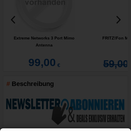
Extreme Networks 3 Port Mimo
FRITZ!Fon M2 
Antenna
99,00
59,00
€
Beschreibung