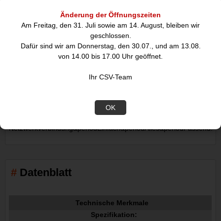
goobay werkzeugloser Kabel Verbinder "slim" CAT 6a STP
Änderung der Öffnungszeiten
geschirmt, zum Verbinden von zwei Installationskabeln
Am Freitag, den 31. Juli sowie am 14. August, bleiben wir
Der Kabelverbinder ist auf eine 8-adrige
geschlossen.
Verbindung&commaVerlängerung&commaReparatur oder
Dafür sind wir am Donnerstag, den 30.07., und am 13.08.
Umverlegung von Datenkabeln ausgelegt&periodDer große
von 14.00 bis 17.00 Uhr geöffnet.
Vorteil gegenüber Netzwerk-Verbindungsboxen ist dabei das
schlanke Design&periodKabelverlängerungen können so auch
Ihr CSV-Team
problemlos bei geringem
Platzbedarf&commaz&periodB&periodin
Kabelschächten&commavorgenommen werden&periodGoobay
OK
hat immer das richtige Produkt für Ihre
Netzwerkverbindung&periodEinfach&periodAlles&periodPassend!
Datenblatt
Technische Merkmale
Spezifikation: