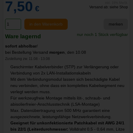
7,50
inkl. 19% MwSt.
€
Versand ab: siehe Shop
in den Warenkorb
merken
nur noch 1 Stück verfügbar
Ware lagernd
sofort abholbar
/
bei Bestellung Versand
morgen
, den 10.08
Zustellung zw. 11.08 - 13.08
Geschirmter Kabelverbinder (STP) zur Verlängerung oder
Verbindung von 2x LAN-Installationskabeln
Mit dem Verbindungsmodul lassen sich beschädigte Kabel
neu verbinden, ohne dass ein komplettes Kabelsegment neu
verlegt werden muss.
Für werkzeugfreie Montage mittels löt-, schraub- und
abisolierfreier-Anschlusstechnik (LSA-Montage)
Max. Datenübertragung von 500 MHz garantiert eine
ausgezeichnete, leistungsfähige Netzwerkverbindung.
Geeignet für unkonfektionierte Patchkabel mit AWG 24/1
bis 22/1 (Leiterdurchmesser:
Volldraht 0,5 - 0,64 mm, Litze