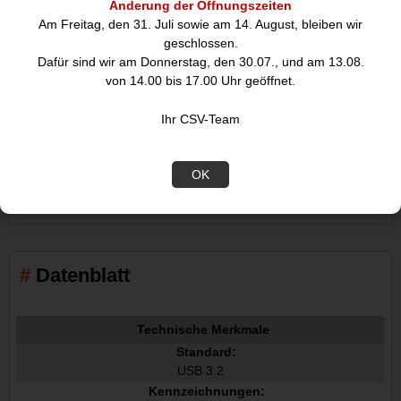
Änderung der Öffnungszeiten
Am Freitag, den 31. Juli sowie am 14. August, bleiben wir
geschlossen.
3m USB 3.2-Kabel Gen 1, Typ-C auf Typ-C stecker/ stecker (5
Dafür sind wir am Donnerstag, den 30.07., und am 13.08.
Gbit/s/ 3A) goobay, schwarz
von 14.00 bis 17.00 Uhr geöffnet.
Superschnelle Datenraten und beeindruckende
Ihr CSV-Team
Ladeeffizienz&colonMit Datenraten von bis zu 5 Gbit/s und
Power Delivery bringt das USB-Kabel immer die perfekte
Leistung für Smartphone&commaLaptop oder Festplatte - für
OK
Spitzengeschwindigkeiten bei der Datenübertragung und beim
Aufladen.
Datenblatt
Technische Merkmale
Standard:
USB 3.2
Kennzeichnungen: