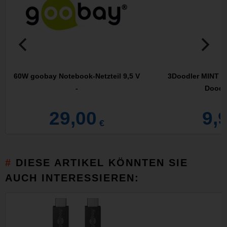
60W goobay Notebook-Netzteil 9,5 V
3Doodler MINT Z
-
Doodl
29,00
9,
€
DIESE ARTIKEL KÖNNTEN SIE
AUCH INTERESSIEREN: