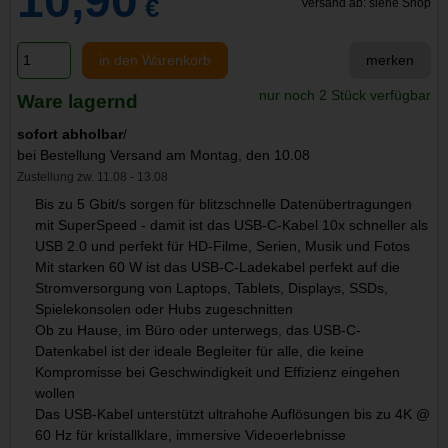
10,90
€
Versand ab: siehe Shop
in den Warenkorb
merken
nur noch 2 Stück verfügbar
Ware lagernd
sofort abholbar
/
bei Bestellung Versand am Montag, den 10.08
Zustellung zw. 11.08 - 13.08
Bis zu 5 Gbit/s sorgen für blitzschnelle Datenübertragungen
mit SuperSpeed - damit ist das USB-C-Kabel 10x schneller als
USB 2.0 und perfekt für HD-Filme, Serien, Musik und Fotos
Mit starken 60 W ist das USB-C-Ladekabel perfekt auf die
Stromversorgung von Laptops, Tablets, Displays, SSDs,
Spielekonsolen oder Hubs zugeschnitten
Ob zu Hause, im Büro oder unterwegs, das USB-C-
Datenkabel ist der ideale Begleiter für alle, die keine
Kompromisse bei Geschwindigkeit und Effizienz eingehen
wollen
Das USB-Kabel unterstützt ultrahohe Auflösungen bis zu 4K @
60 Hz für kristallklare, immersive Videoerlebnisse