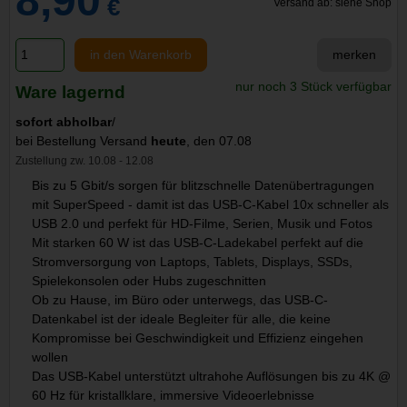
8,90
€
Versand ab: siehe Shop
in den Warenkorb
merken
nur noch 3 Stück verfügbar
Ware lagernd
sofort abholbar
/
bei Bestellung Versand
heute
, den 07.08
Zustellung zw. 10.08 - 12.08
Bis zu 5 Gbit/s sorgen für blitzschnelle Datenübertragungen
mit SuperSpeed - damit ist das USB-C-Kabel 10x schneller als
USB 2.0 und perfekt für HD-Filme, Serien, Musik und Fotos
Mit starken 60 W ist das USB-C-Ladekabel perfekt auf die
Stromversorgung von Laptops, Tablets, Displays, SSDs,
Spielekonsolen oder Hubs zugeschnitten
Ob zu Hause, im Büro oder unterwegs, das USB-C-
Datenkabel ist der ideale Begleiter für alle, die keine
Kompromisse bei Geschwindigkeit und Effizienz eingehen
wollen
Das USB-Kabel unterstützt ultrahohe Auflösungen bis zu 4K @
60 Hz für kristallklare, immersive Videoerlebnisse