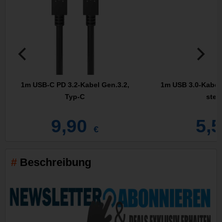
1m USB-C PD 3.2-Kabel Gen.3.2,
1m USB 3.0-Kabel,
Typ-C
stec
9,90
5,
€
Beschreibung