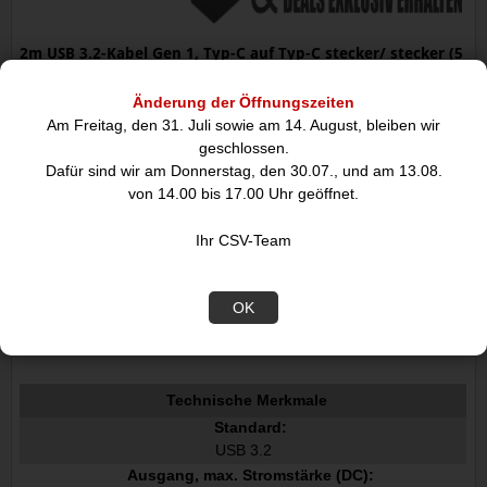
2m USB 3.2-Kabel Gen 1, Typ-C auf Typ-C stecker/ stecker (5
Gbit/s/ 60 W), Sync & Charge, goobay, schwarz
Änderung der Öffnungszeiten
Superschnelle Datenraten und beeindruckende
Am Freitag, den 31. Juli sowie am 14. August, bleiben wir
Ladeeffizienz&colonMit Datenraten von bis zu 5 Gbit/s und
geschlossen.
Power Delivery bringt das USB-Kabel immer die perfekte
Dafür sind wir am Donnerstag, den 30.07., und am 13.08.
Leistung für Smartphone&commaLaptop oder Festplatte - für
von 14.00 bis 17.00 Uhr geöffnet.
Spitzengeschwindigkeiten bei der Datenübertragung und beim
Aufladen.
Ihr CSV-Team
OK
Datenblatt
Technische Merkmale
Standard:
USB 3.2
Ausgang, max. Stromstärke (DC):