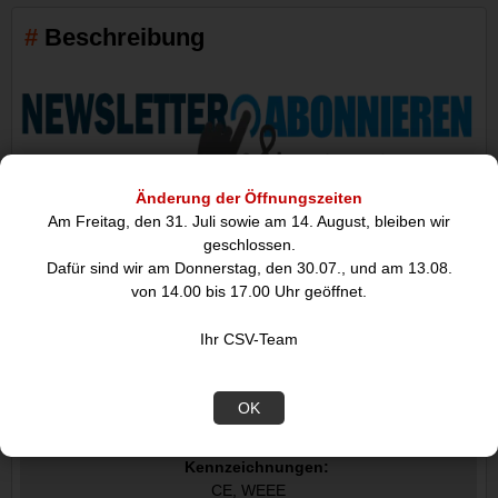
Beschreibung
Änderung der Öffnungszeiten
Am Freitag, den 31. Juli sowie am 14. August, bleiben wir
1m USB 3.0-Kabel, Typ-A auf Typ-C Adapter stecker/ stecker
geschlossen.
(5 Gbit/s/ 3A) goobay, schwarz
Dafür sind wir am Donnerstag, den 30.07., und am 13.08.
von 14.00 bis 17.00 Uhr geöffnet.
Ihr CSV-Team
Datenblatt
OK
Technische Merkmale
Kennzeichnungen:
CE, WEEE