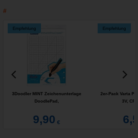
Empfehlung
Empfehlung
3Doodler MINT Zeichenunterlage
2er-Pack Varta Ph
DoodlePad,
3V, CR
9,90
6,
€