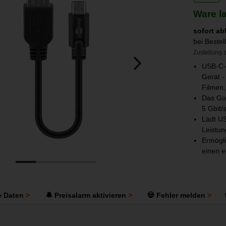
Ware l
sofort ab
bei Beste
Zustellung z
USB-C-
Gerät -
Filmen,
Das Goo
5 Gbit/
Lädt US
Leistun
Ermögli
einen e
e Daten
🔔 Preisalarm aktivieren
💀 Fehler melden