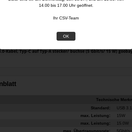
14.00 bis 17.00 Uhr geöffnet.
Ihr CSV-Team
OK
.0-Kabel, Typ-C auf Typ-A stecker/ buchse (5 Gbit/s/ 15 W) gooba
nblatt
Technische Merk
Standard:
USB 3.
max. Leistung:
15W
max. Leistung:
15.0W
max. Übertragungsrate:
5Gbit/s