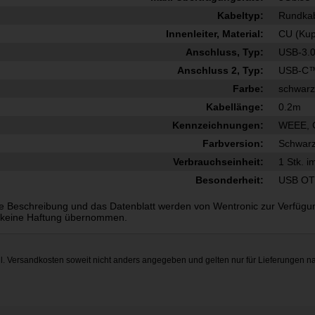
Kabeltyp:
Rundka
Innenleiter, Material:
CU (Kup
Anschluss, Typ:
USB-3.0
Anschluss 2, Typ:
USB-C™
Farbe:
schwar
Kabellänge:
0.2m
Kennzeichnungen:
WEEE, 
Farbversion:
Schwar
Verbrauchseinheit:
1 Stk. i
Besonderheit:
USB OT
e Beschreibung und das Datenblatt werden von Wentronic zur Verfügung g
 keine Haftung übernommen.
gl.
Versandkosten
soweit nicht anders angegeben und gelten nur für Lieferungen n