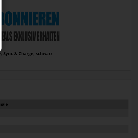
y, Sync & Charge, schwarz
male
1