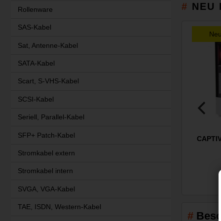
NEU 
Rollenware
SAS-Kabel
Ne
Sat, Antenne-Kabel
SATA-Kabel
Scart, S-VHS-Kabel
SCSI-Kabel
Seriell, Parallel-Kabel
SFP+ Patch-Kabel
CAPTIV
Stromkabel extern
Stromkabel intern
SVGA, VGA-Kabel
TAE, ISDN, Western-Kabel
Besc