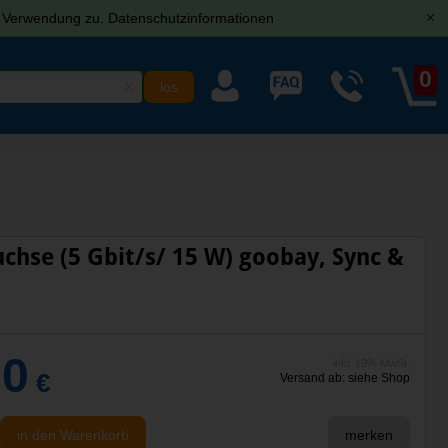
r Verwendung zu.
Datenschutzinformationen
[x]
0
X
uchse (5 Gbit/s/ 15 W) goobay, Sync &
00
inkl. 19% MwSt.
€
Versand ab: siehe Shop
in den Warenkorb
merken