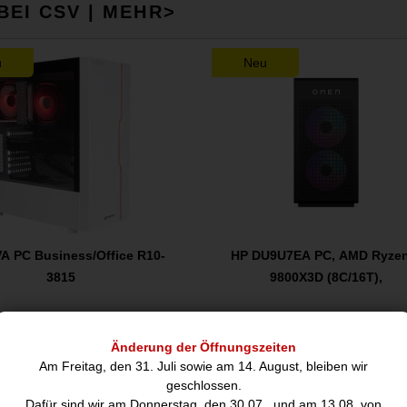
BEI CSV | MEHR>
u
Neu
A PC Business/Office R10-
HP DU9U7EA PC, AMD Ryzen
3815
9800X3D (8C/16T),
853,70
4.078,80
€
€
Änderung der Öffnungszeiten
Am Freitag, den 31. Juli sowie am 14. August, bleiben wir
geschlossen.
hreibung
Dafür sind wir am Donnerstag, den 30.07., und am 13.08. von