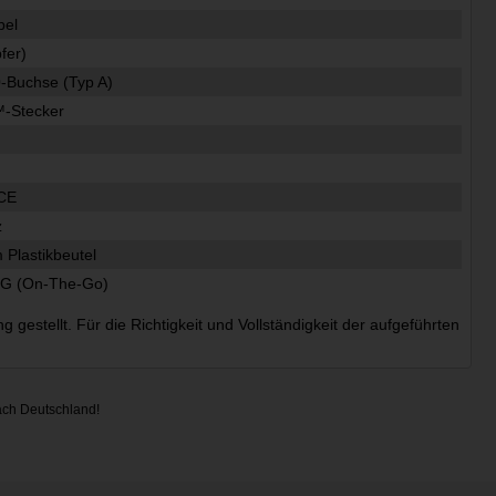
bel
fer)
-Buchse (Typ A)
-Stecker
z
CE
z
m Plastikbeutel
G (On-The-Go)
estellt. Für die Richtigkeit und Vollständigkeit der aufgeführten
ach Deutschland!