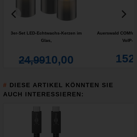
3er-Set LED-Echtwachs-Kerzen im
Auerswald COMfort
Glas,
VoIP-T
152
10,00
24,99
DIESE ARTIKEL KÖNNTEN SIE
AUCH INTERESSIEREN: