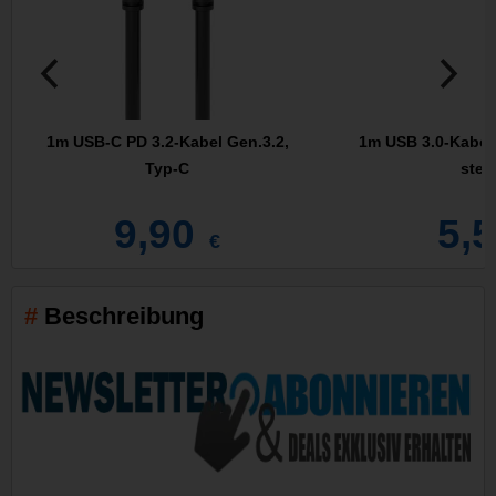
1m USB-C PD 3.2-Kabel Gen.3.2,
1m USB 3.0-Kabel,
Typ-C
stec
9,90
5,
€
Beschreibung