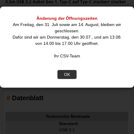
0,5m USB 3.2-Kabel Gen 1, Typ-C auf Typ-C stecker/ stecker
(5 Gbit/s/ 3A/ 60 W) goobay, weiss
Änderung der Öffnungszeiten
Das USB-Kabel macht es möglich gängige USB-C-Geräte
Am Freitag, den 31. Juli sowie am 14. August, bleiben wir
anzuschließen&commazu Synchronisieren und Daten mit einer
geschlossen.
Geschwindigkeit von bis zu 5 Gbit/s zu
Dafür sind wir am Donnerstag, den 30.07., und am 13.08.
übertragen&periodFilme&commaMusik&commaVideos und
von 14.00 bis 17.00 Uhr geöffnet.
Dateien können mit bis zu einer maximalen
Datenübertragungsrate von 5 Gbit/s transferiert
Ihr CSV-Team
werden&periodDer USB-C-Stecker ist beidseitig verwendbar und
besitzt eine Ausgangsstromstärke von 3 A (DC&rparund eine
Ausgangsspannung von 5 V.
OK
Datenblatt
Technische Merkmale
Standard:
USB 3.1