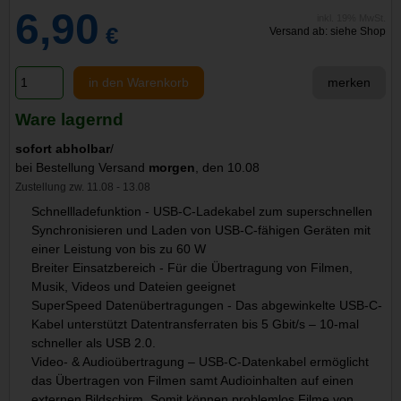
6,90
inkl. 19% MwSt.
€
Versand ab: siehe Shop
in den Warenkorb
merken
Ware lagernd
sofort abholbar
/
bei Bestellung Versand
morgen
, den 10.08
Zustellung zw. 11.08 - 13.08
Schnellladefunktion - USB-C-Ladekabel zum superschnellen
Synchronisieren und Laden von USB-C-fähigen Geräten mit
einer Leistung von bis zu 60 W
Breiter Einsatzbereich - Für die Übertragung von Filmen,
Musik, Videos und Dateien geeignet
SuperSpeed Datenübertragungen - Das abgewinkelte USB-C-
Kabel unterstützt Datentransferraten bis 5 Gbit/s – 10-mal
schneller als USB 2.0.
Video- & Audioübertragung – USB-C-Datenkabel ermöglicht
das Übertragen von Filmen samt Audioinhalten auf einen
externen Bildschirm. Somit können problemlos Filme von