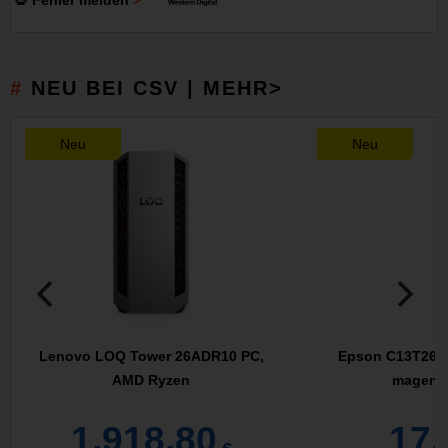
💀 Fehler melden
NEU BEI CSV | MEHR>
Neu
Neu
Lenovo LOQ Tower 26ADR10 PC,
Epson C13T26134
AMD Ryzen
magenta
1.918,80
17,