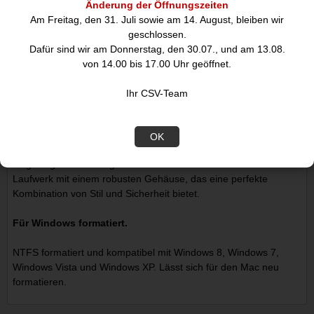
Wenn die interne Festplatte an ihre Kapazitätsgrenzen stösst,
Änderung der Öffnungszeiten
wird der PC gebremst. Löschen Sie keine Dateien. Verlagern Sie
Am Freitag, den 31. Juli sowie am 14. August, bleiben wir
Dateien auf Ihre tragbare Festplatte WD Elements, schaffen Sie
geschlossen.
Platz auf Ihrer internen Festplatte und bringen Sie Ihren Laptop
Dafür sind wir am Donnerstag, den 30.07., und am 13.08.
wieder auf Trab.
von 14.00 bis 17.00 Uhr geöffnet.
Durch und durch WD-Qualität.
Ihr CSV-Team
Wir wissen, dass Ihnen Ihre Daten viel bedeuten. Deswegen
fertigen wir die eingebaute Festplatte nach unseren
OK
anspruchsvollen Kriterien für Langlebigkeit, Stosssicherheit und
langfristige Zuverlässigkeit. Anschliessend schützen wir das
Laufwerk mit einem robusten Gehäuse, das eine perfekte
Kombination von Stil und Sicherheit bietet.
Für Windows formatiert.
NTFS formatiert und kompatibel mit Windows 8, Windows 7,
Windows Vista und Windows XP. Lässt sich für den Mac neu
formatieren.