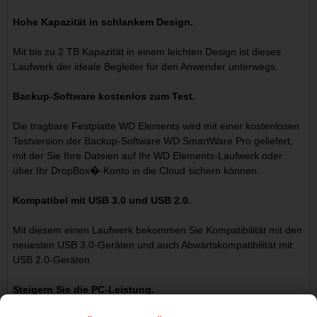
Hohe Kapazität in schlankem Design.
Mit bis zu 2 TB Kapazität in einem leichten Design ist dieses
Laufwerk der ideale Begleiter für den Anwender unterwegs.
Backup-Software kostenlos zum Test.
Die tragbare Festplatte WD Elements wird mit einer kostenlosen
Testversion der Backup-Software WD SmartWare Pro geliefert,
mit der Sie Ihre Dateien auf Ihr WD Elements-Laufwerk oder
über Ihr DropBox�-Konto in die Cloud sichern können.
Kompatibel mit USB 3.0 und USB 2.0.
Mit diesem einen Laufwerk bekommen Sie Kompatibilität mit den
neuesten USB 3.0-Geräten und auch Abwärtskompatibilität mit
USB 2.0-Geräten.
Steigern Sie die PC-Leistung.