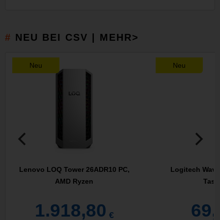
NEU BEI CSV | MEHR>
Neu
Neu
Lenovo LOQ Tower 26ADR10 PC,
Logitech Wave
AMD Ryzen
Tasta
1.918,80
69,
€