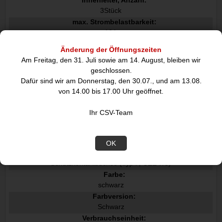
Innenleiter, Anzahl:
3Stück
max. Strombelastbarkeit:
16A
Leitungstypenkurzzeichen:
Änderung der Öffnungszeiten
H05-VV-F3G
Am Freitag, den 31. Juli sowie am 14. August, bleiben wir
Kennzeichnungen:
geschlossen.
CE, WEEE
Dafür sind wir am Donnerstag, den 30.07., und am 13.08.
max. Leistung:
von 14.00 bis 17.00 Uhr geöffnet.
3680.0W
Nennspannung:
Ihr CSV-Team
250V (AC)
Anschluss, Typ:
Schutzkontaktstecker Hybrid (Typ E/F, CEE 7/7) 90°
OK
Anschluss 2, Typ:
Schutzkontaktbuchse (Typ F, CEE 7/3)
Farbe:
schwarz
Farbversion:
Schwarz
Verbrauchseinheit: