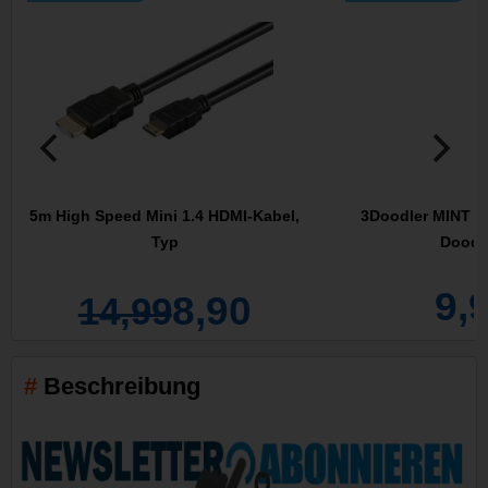
5m High Speed Mini 1.4 HDMI-Kabel,
3Doodler MINT Z
Typ
Doodl
9,
8,90
14,99
Beschreibung