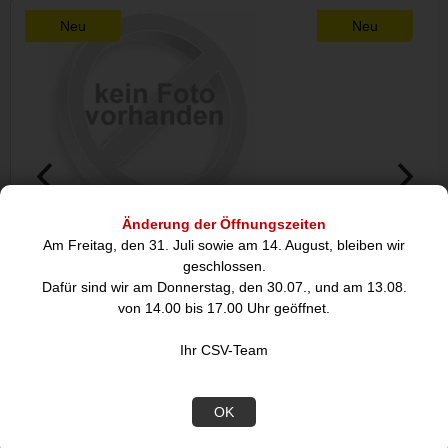
Neu
Neu
Änderung der Öffnungszeiten
Noctua NF-A8 FLX, beige, braun,
CAPTIVA PC Busin
Am Freitag, den 31. Juli sowie am 14. August, bleiben wir
Lüfter,
38
geschlossen.
Dafür sind wir am Donnerstag, den 30.07., und am 13.08.
von 14.00 bis 17.00 Uhr geöffnet.
24,23
846
€
Ihr CSV-Team
DIESE ARTIKEL KÖNNTEN SIE
OK
AUCH INTERESSIEREN: