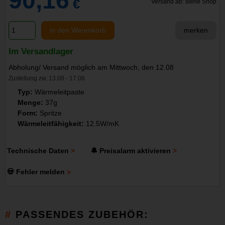
90,16
€
Versand ab: siehe Shop
in den Warenkorb
merken
Im Versandlager
Abholung/ Versand möglich am Mittwoch, den 12.08
Zustellung zw. 13.08 - 17.08
Typ:
Wärmeleitpaste
Menge:
37g
Form:
Spritze
Wärmeleitfähigkeit:
12.5W/mK
Technische Daten
🔔 Preisalarm aktivieren
💀 Fehler melden
PASSENDES ZUBEHÖR: