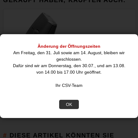
GEKAUFT HABEN, KAUFTEN AUCH:
Änderung der Öffnungszeiten
Am Freitag, den 31. Juli sowie am 14. August, bleiben wir
geschlossen.
Dafür sind wir am Donnerstag, den 30.07., und am 13.08.
von 14.00 bis 17.00 Uhr geöffnet.
Logitech MX Vertical, kabellos +
AMD Ryzen 5 5600
Ihr CSV-Team
Bluetooth Maus
4.40
OK
62,18
119
€
DIESE ARTIKEL KÖNNTEN SIE