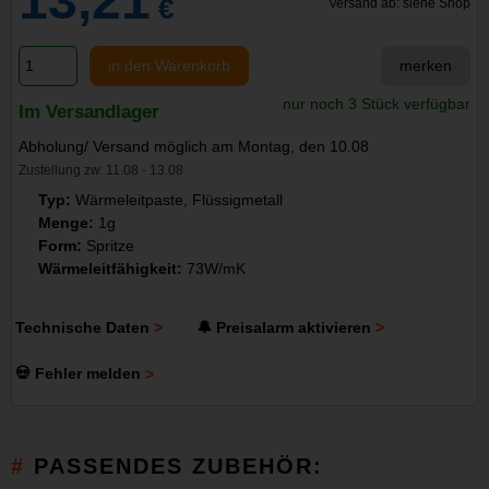
13,21
€
Versand ab: siehe Shop
in den Warenkorb
merken
nur noch 3 Stück verfügbar
Im Versandlager
Abholung/ Versand möglich am Montag, den 10.08
Zustellung zw. 11.08 - 13.08
Typ:
Wärmeleitpaste, Flüssigmetall
Menge:
1g
Form:
Spritze
Wärmeleitfähigkeit:
73W/mK
Technische Daten
🔔 Preisalarm aktivieren
💀 Fehler melden
PASSENDES ZUBEHÖR: