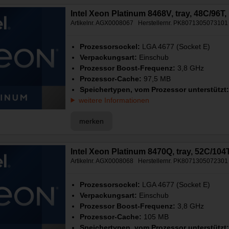
Intel Xeon Platinum 8468V, tray, 48C/96
Artikelnr. AGX0008067 Herstellernr. PK8071305073101
Prozessorsockel:
LGA 4677 (Socket E)
Verpackungsart:
Einschub
Prozessor Boost-Frequenz:
3,8 GHz
Prozessor-Cache:
97,5 MB
Speichertypen, vom Prozessor unterstützt
weitere Informationen
merken
Intel Xeon Platinum 8470Q, tray, 52C/10
Artikelnr. AGX0008068 Herstellernr. PK8071305072301
Prozessorsockel:
LGA 4677 (Socket E)
Verpackungsart:
Einschub
Prozessor Boost-Frequenz:
3,8 GHz
Prozessor-Cache:
105 MB
Speichertypen, vom Prozessor unterstützt