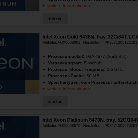
weitere Informationen
merken
Intel Xeon Gold 6438N, tray, 32C/64T, L
Artikelnr. AGX0008069 Herstellernr. PK8071305122101
Prozessorsockel:
LGA 4677 (Socket E)
Verpackungsart:
Einschub
Prozessor Boost-Frequenz:
3,6 GHz
Prozessor-Cache:
60 MB
Speichertypen, vom Prozessor unterstützt
weitere Informationen
merken
Intel Xeon Platinum 8470N, tray, 52C/10
Artikelnr. AGX0008070 Herstellernr. PK8071305075201