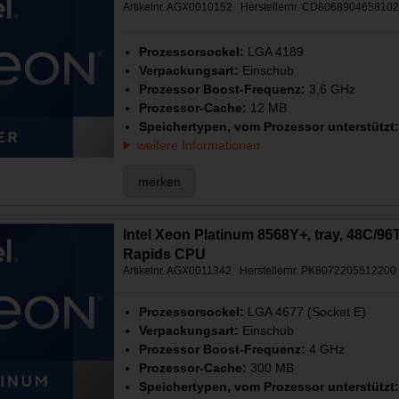
Artikelnr. AGX0010152 Herstellernr. CD806890465810
Prozessorsockel:
LGA 4189
Verpackungsart:
Einschub
Prozessor Boost-Frequenz:
3,6 GHz
Prozessor-Cache:
12 MB
Speichertypen, vom Prozessor unterstützt
weitere Informationen
merken
Intel Xeon Platinum 8568Y+, tray, 48C/96
Rapids CPU
Artikelnr. AGX0011342 Herstellernr. PK8072205512200
Prozessorsockel:
LGA 4677 (Socket E)
Verpackungsart:
Einschub
Prozessor Boost-Frequenz:
4 GHz
Prozessor-Cache:
300 MB
Speichertypen, vom Prozessor unterstützt