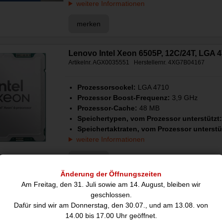
weitere Informationen
merken
Lenovo Intel Xeon 6505P, 12C/24T, LGA 
Artikelnr. AGX0035551 Herstellernr. 4XG7B04167
Prozessorsockel:
LGA 4710
Prozessor Boost-Frequenz:
3,9 GHz
Prozessor-Cache:
48 MB
Speichertypen, vom Prozessor unterstützt
Speichertaktraten, vom Prozessor unterstü
weitere Informationen
merken
Änderung der Öffnungszeiten
Am Freitag, den 31. Juli sowie am 14. August, bleiben wir
Intel Xeon Platinum 8468, tray, 48C/96T
geschlossen.
Artikelnr. AGX0008060 Herstellernr. PK8071305072501
Dafür sind wir am Donnerstag, den 30.07., und am 13.08. von
14.00 bis 17.00 Uhr geöffnet.
Prozessorsockel:
LGA 4677 (Socket E)