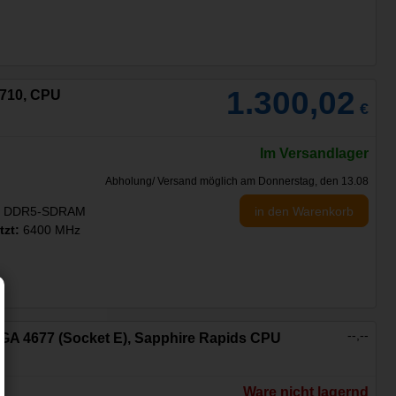
1.300,02
4710, CPU
€
Im Versandlager
Abholung/ Versand möglich am Donnerstag, den 13.08
in den Warenkorb
:
DDR5-SDRAM
tzt:
6400 MHz
--,--
, LGA 4677 (Socket E), Sapphire Rapids CPU
Ware nicht lagernd