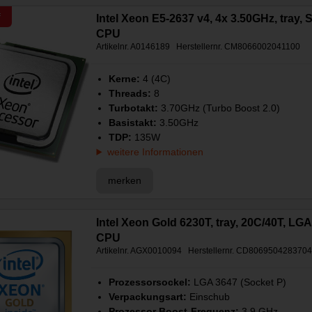
f
Intel Xeon E5-2637 v4, 4x 3.50GHz, tray,
CPU
Artikelnr. A0146189 Herstellernr. CM8066002041100
Kerne:
4 (4C)
Threads:
8
Turbotakt:
3.70GHz (Turbo Boost 2.0)
Basistakt:
3.50GHz
TDP:
135W
weitere Informationen
merken
Intel Xeon Gold 6230T, tray, 20C/40T, LG
CPU
Artikelnr. AGX0010094 Herstellernr. CD806950428370
Prozessorsockel:
LGA 3647 (Socket P)
Verpackungsart:
Einschub
Prozessor Boost-Frequenz:
3,9 GHz