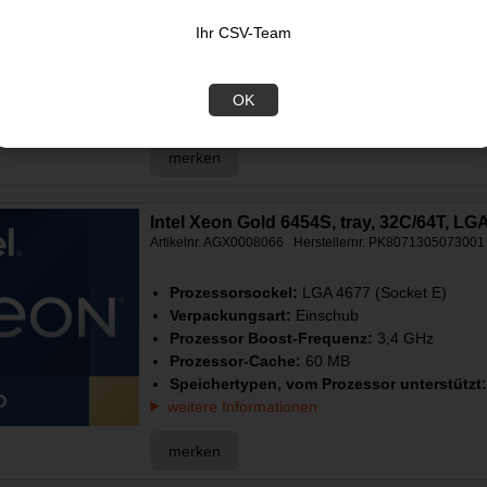
Verpackungsart:
Einschub
Ihr CSV-Team
Prozessor Boost-Frequenz:
3,8 GHz
Prozessor-Cache:
105 MB
Speichertypen, vom Prozessor unterstützt
OK
weitere Informationen
merken
Intel Xeon Gold 6454S, tray, 32C/64T, L
Artikelnr. AGX0008066 Herstellernr. PK8071305073001
Prozessorsockel:
LGA 4677 (Socket E)
Verpackungsart:
Einschub
Prozessor Boost-Frequenz:
3,4 GHz
Prozessor-Cache:
60 MB
Speichertypen, vom Prozessor unterstützt
weitere Informationen
merken