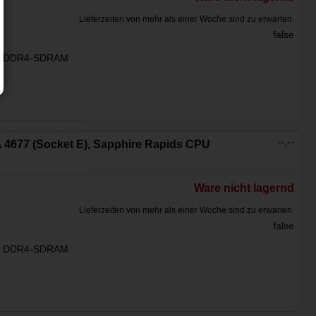
Lieferzeiten von mehr als einer Woche sind zu erwarten.
false
:
DDR4-SDRAM
--,--
GA 4677 (Socket E), Sapphire Rapids CPU
Ware nicht lagernd
Lieferzeiten von mehr als einer Woche sind zu erwarten.
false
:
DDR4-SDRAM