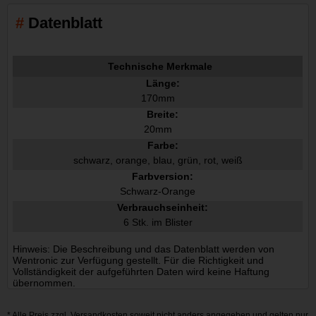
Datenblatt
Technische Merkmale
Länge:
170mm
Breite:
20mm
Farbe:
schwarz, orange, blau, grün, rot, weiß
Farbversion:
Schwarz-Orange
Verbrauchseinheit:
6 Stk. im Blister
Hinweis: Die Beschreibung und das Datenblatt werden von
Wentronic zur Verfügung gestellt. Für die Richtigkeit und
Vollständigkeit der aufgeführten Daten wird keine Haftung
übernommen.
* Alle Preis zzgl.
Versandkosten
soweit nicht anders angegeben und gelten nur