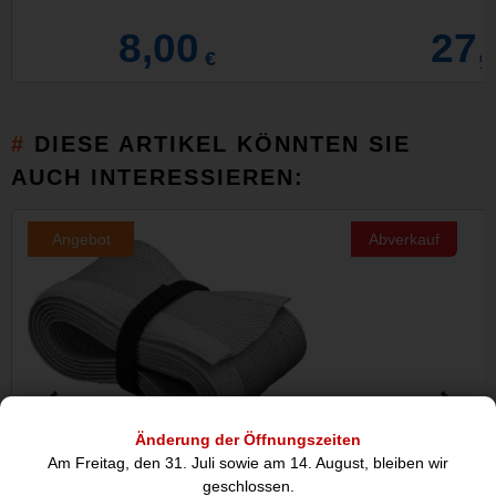
8,00
27,
€
DIESE ARTIKEL KÖNNTEN SIE
AUCH INTERESSIEREN:
Angebot
Abverkauf
Änderung der Öffnungszeiten
Am Freitag, den 31. Juli sowie am 14. August, bleiben wir
WireSleeve flexibler Kabelmantel
100er Kabelbind
geschlossen.