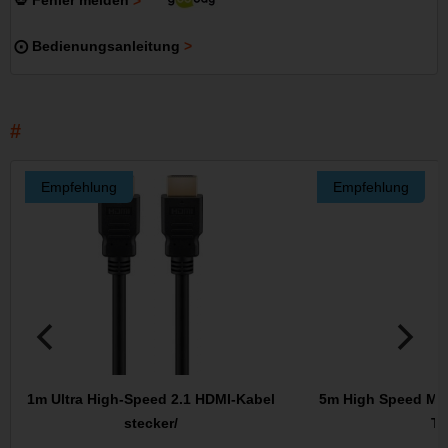
💀 Fehler melden
⨀ Bedienungsanleitung
Empfehlung
Empfehlung
1m Ultra High-Speed 2.1 HDMI-Kabel
5m High Speed Min
stecker/
Ty