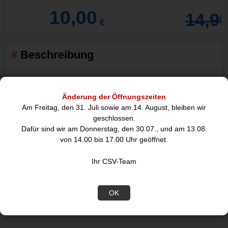
10,00
14,9
€
Beschreibung
Änderung der Öffnungszeiten
Am Freitag, den 31. Juli sowie am 14. August, bleiben wir
geschlossen.
Dafür sind wir am Donnerstag, den 30.07., und am 13.08.
von 14.00 bis 17.00 Uhr geöffnet.
Lüsterklemme, transparent 10A Strombelastbarkeit Goobay
bis 10 mm², 12er Reihe mit doppelter Schraubklemme
Ihr CSV-Team
Kabelverbinder geeignet zum Anschluss von
Haushaltsgeräten&commaMaschinen&commaelektronischen
OK
Schaltungen und Beleuchtung