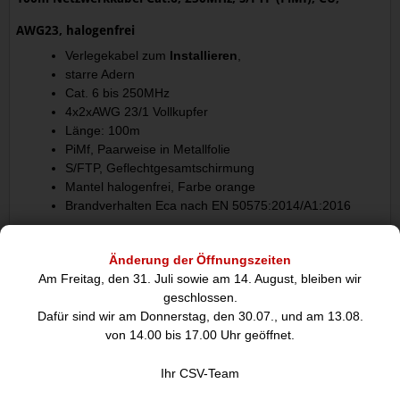
AWG23, halogenfrei
Verlegekabel zum
Installieren
,
starre Adern
Cat. 6 bis 250MHz
4x2xAWG 23/1 Vollkupfer
Länge: 100m
PiMf, Paarweise in Metallfolie
S/FTP, Geflechtgesamtschirmung
Mantel halogenfrei, Farbe orange
Brandverhalten Eca nach EN 50575:2014/A1:2016
Änderung der Öffnungszeiten
Am Freitag, den 31. Juli sowie am 14. August, bleiben wir
DIESE ARTIKEL KÖNNTEN SIE
geschlossen.
AUCH INTERESSIEREN:
Dafür sind wir am Donnerstag, den 30.07., und am 13.08.
von 14.00 bis 17.00 Uhr geöffnet.
Abverkauf
Abverkauf
Ihr CSV-Team