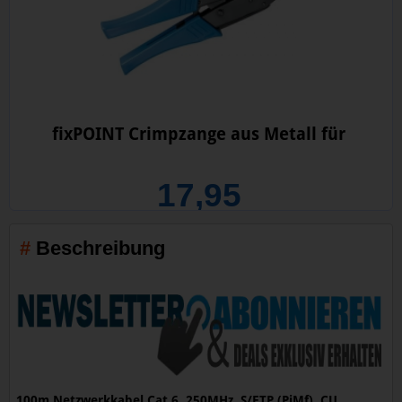
fixPOINT Crimpzange aus Metall für
17,95
Beschreibung
100m Netzwerkkabel Cat.6, 250MHz, S/FTP (PiMf), CU,