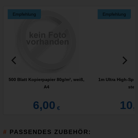
Empfehlung
Empfehlung
500 Blatt Kopierpapier 80g/m², weiß,
1m Ultra High-Spe
A4
stec
6,00
10,
€
PASSENDES ZUBEHÖR: