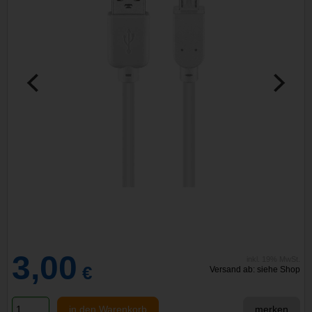
3,00
inkl. 19% MwSt.
€
Versand ab: siehe Shop
in den Warenkorb
merken