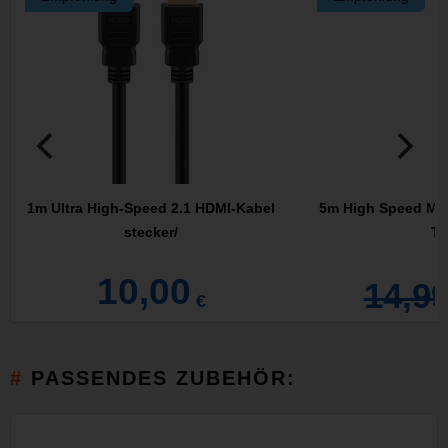
1m Ultra High-Speed 2.1 HDMI-Kabel
5m High Speed Min
stecker/
Ty
10,00
14,9
€
PASSENDES ZUBEHÖR: