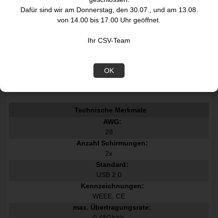
1m USB-C Supersoftes Textilkabel
1m USB-C Superso
Dafür sind wir am Donnerstag, den 30.07., und am 13.08.
mit
mi
von 14.00 bis 17.00 Uhr geöffnet.
6,00
6,
Ihr CSV-Team
€
OK
Datenblatt
Technische Merkmale
AWG:
28
Anzahl Schirmungen:
2x
Standard:
USB 2.0
Kennzeichnungen:
WEEE, CE
max. Übertragungsrate:
0.48Gbit/s