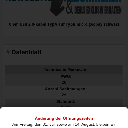
0,6m USB 2.0-Kabel TypA auf TypB micro goobay schwarz
Datenblatt
Technische Merkmale
AWG:
28
Anzahl Schirmungen:
2x
Standard:
USB 2.0
Kennzeichnungen:
Änderung der Öffnungszeiten
WEEE, CE
Am Freitag, den 31. Juli sowie am 14. August, bleiben wir
max. Übertragungsrate: