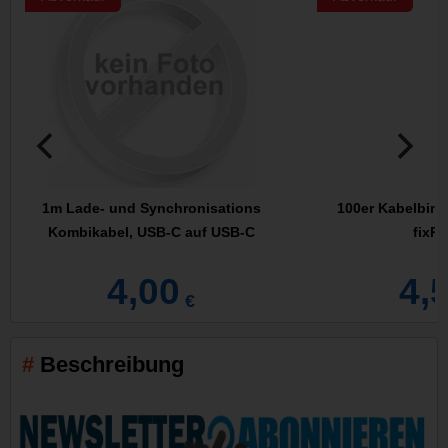
1m Lade- und Synchronisations
100er Kabelbind
Kombikabel, USB-C auf USB-C
fixP
4,00
4,
€
Beschreibung