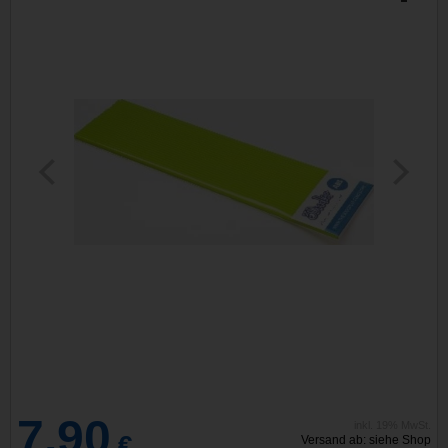
7,90
inkl. 19% MwSt.
€
Versand ab: siehe Shop