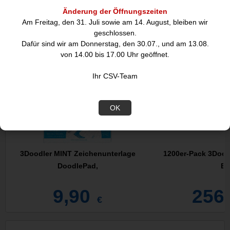
DIESE ARTIKEL KÖNNTEN SIE
Änderung der Öffnungszeiten
AUCH INTERESSIEREN:
Am Freitag, den 31. Juli sowie am 14. August, bleiben wir
geschlossen.
Dafür sind wir am Donnerstag, den 30.07., und am 13.08.
Empfehlung
von 14.00 bis 17.00 Uhr geöffnet.
Ihr CSV-Team
OK
3Doodler MINT Zeichenunterlage
1200er-Pack 3Dood
DoodlePad,
Bo
9,90
256
€