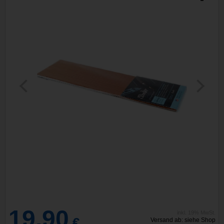
19,90
inkl. 19% MwSt.
€
Versand ab: siehe Shop