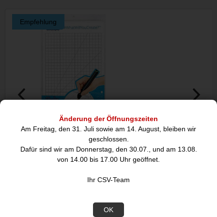
Empfehlung
Änderung der Öffnungszeiten
3Doodler MINT Zeichenunterlage
1200er-Pack 3Dood
Am Freitag, den 31. Juli sowie am 14. August, bleiben wir
DoodlePad,
Bo
geschlossen.
Dafür sind wir am Donnerstag, den 30.07., und am 13.08.
9,90
256
von 14.00 bis 17.00 Uhr geöffnet.
€
Ihr CSV-Team
Datenblatt
OK