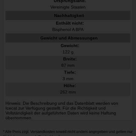
Ursprungsland:
Vereinigte Staaten
Nachhaltigkeit
Enthält nicht:
Bisphenol A BPA
Gewicht und Abmessungen
Gewicht:
122 g
Breite:
87 mm
Tiefe:
3 mm
Höhe:
262 mm
Hinweis: Die Beschreibung und das Datenblatt werden von
Icecat zur Verfügung gestellt. Für die Richtigkeit und
Vollständigkeit der aufgeführten Daten wird keine Haftung
übernommen.
* Alle Preis zzgl.
Versandkosten
soweit nicht anders angegeben und gelten nur