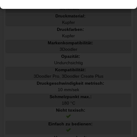
Merkmale
Druckmaterial:
Kupfer
Druckfarben:
Kupfer
Markenkompatibilität:
3Doodler
Opazität:
Undurchsichtig
Kompatibilität:
3Doodler Pro, 3Doodler Create Plus
Druckgeschwindigkeit metrisch:
10 mm/sek
Schmelzpunkt max.:
180 °C
Nicht toxisch:
Einfach zu bedienen: