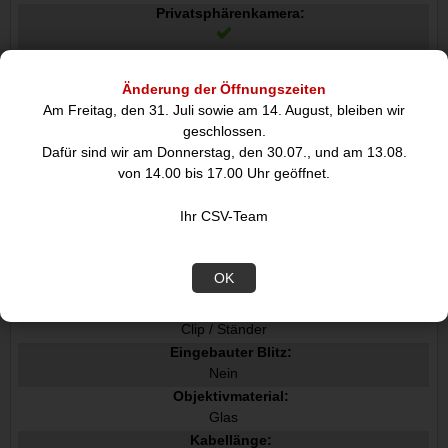
Privatsphärenkamera:
Art der Privatsphäre:
Webcam-Abdeckung
Änderung der Öffnungszeiten
Kameraobjektivelemente:
Am Freitag, den 31. Juli sowie am 14. August, bleiben wir
4-Element-Objektiv
geschlossen.
Diagonales Blickfeld:
Dafür sind wir am Donnerstag, den 30.07., und am 13.08.
58°
von 14.00 bis 17.00 Uhr geöffnet.
Design
Ihr CSV-Team
Schnittstelle:
USB
Produktfarbe:
OK
Graphit
Befestigungstyp:
Clip / Ständer
Eingebauter Blitz:
Nein
Objektivmaterial:
Glas
Kabellänge: