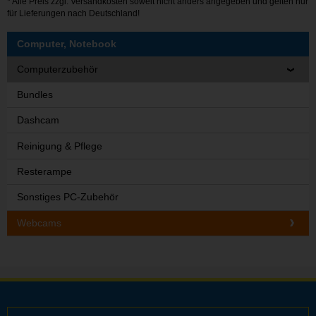
* Alle Preis zzgl.
Versandkosten
soweit nicht anders angegeben und gelten nur
für Lieferungen nach Deutschland!
Computer, Notebook
Computerzubehör
Bundles
Dashcam
Reinigung & Pflege
Resterampe
Sonstiges PC-Zubehör
Webcams