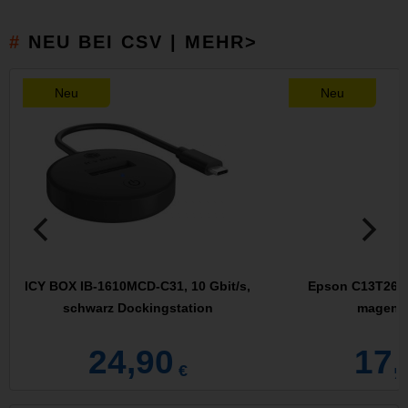
NEU BEI CSV | MEHR>
Neu
Neu
ICY BOX IB-1610MCD-C31, 10 Gbit/s,
Epson C13T26134
schwarz Dockingstation
magenta
24,90
17,
€