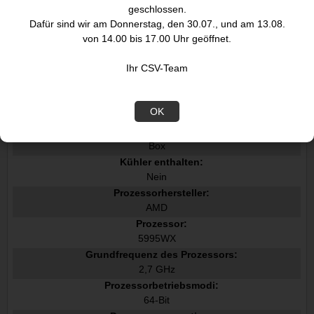
Prozessorfamilie:
geschlossen.
AMD Ryzen Threadripper PRO
Dafür sind wir am Donnerstag, den 30.07., und am 13.08.
von 14.00 bis 17.00 Uhr geöffnet.
Anzahl Prozessorkerne:
64
Ihr CSV-Team
Prozessorsockel:
Buchse sWRX8
Prozessor Lithografie:
OK
7 nm
Verpackungsart:
Box
Kühler enthalten:
Nein
Prozessorhersteller:
AMD
Prozessor:
5995WX
Grundfrequenz des Prozessors:
2,7 GHz
Prozessorbetriebsmodi:
64-Bit