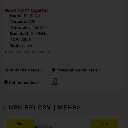
Ware nicht lagernd
Kerne:
64 (64C)
Threads:
128
Turbotakt:
4.50GHz
Basistakt:
2.70GHz
TDP:
280W
Grafik:
nein
weitere Informationen
Technische Daten
🔔 Preisalarm aktivieren
💀 Fehler melden
NEU BEI CSV | MEHR>
Neu
Neu