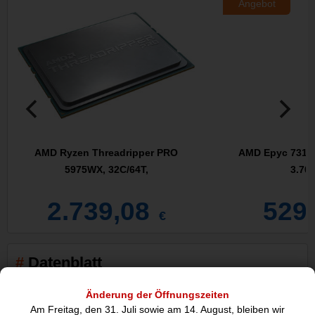
Angebot
AMD Ryzen Threadripper PRO
AMD Epyc 7313, 
5975WX, 32C/64T,
3.70
2.739,08
529
€
Datenblatt
Änderung der Öffnungszeiten
Prozessor
Am Freitag, den 31. Juli sowie am 14. August, bleiben wir