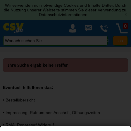
Wir verwenden nur notwendige Cookies und Inhalte Dritter. Durch
die Nutzung unserer Webseite stimmen Sie dieser Verwendung zu.
Datenschutzinformationen
[x]
0
X
Ihre Suche ergab keine Treffer
Eventuell hilft Ihnen das:
•
Bestellübersicht
•
Impressung, Rufnummer, Anschrift, Öffnungszeiten
•
RMA, Reparatur/ Widerruf