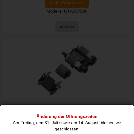
in den Warenkorb
Modelle: GT-S50/S80
merken
Epson B12B813481 Roller Assembly Kit,
Scannerzubehör
Änderung der Öffnungszeiten
59,97
Am Freitag, den 31. Juli sowie am 14. August, bleiben wir
€
geschlossen.