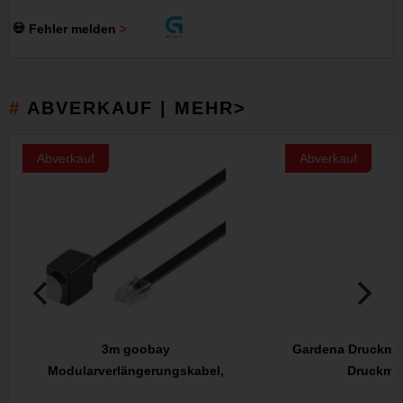
💀 Fehler melden
ABVERKAUF | MEHR>
Abverkauf
Abverkauf
3m goobay
Gardena Druckmin
Modularverlängerungskabel,
Druckmi