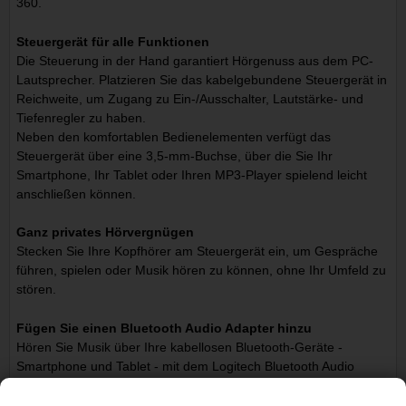
360.
Steuergerät für alle Funktionen
Die Steuerung in der Hand garantiert Hörgenuss aus dem PC-
Lautsprecher. Platzieren Sie das kabelgebundene Steuergerät in
Reichweite, um Zugang zu Ein-/Ausschalter, Lautstärke- und
Tiefenregler zu haben.
Neben den komfortablen Bedienelementen verfügt das
Steuergerät über eine 3,5-mm-Buchse, über die Sie Ihr
Smartphone, Ihr Tablet oder Ihren MP3-Player spielend leicht
anschließen können.
Ganz privates Hörvergnügen
Stecken Sie Ihre Kopfhörer am Steuergerät ein, um Gespräche
führen, spielen oder Musik hören zu können, ohne Ihr Umfeld zu
stören.
Fügen Sie einen Bluetooth Audio Adapter hinzu
Hören Sie Musik über Ihre kabellosen Bluetooth-Geräte -
Smartphone und Tablet - mit dem Logitech Bluetooth Audio
Adapter separat erhältlich.