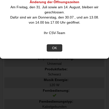
Änderung der Öffnungszeiten
Am Freitag, den 31. Juli sowie am 14. August, bleiben wir
geschlossen.
Datenblatt
Dafür sind wir am Donnerstag, den 30.07., und am 13.08.
von 14.00 bis 17.00 Uhr geöffnet.
Leistungen
Ihr CSV-Team
Audio Kanäle:
2.1 Kanäle
RMS-Leistung:
OK
60 W
Empfohlene Nutzung:
Universal
Produktfarbe:
Schwarz
Musik Energie:
120 W
Fernbedienung:
Fernbedienungstyp:
Kabelgebunden