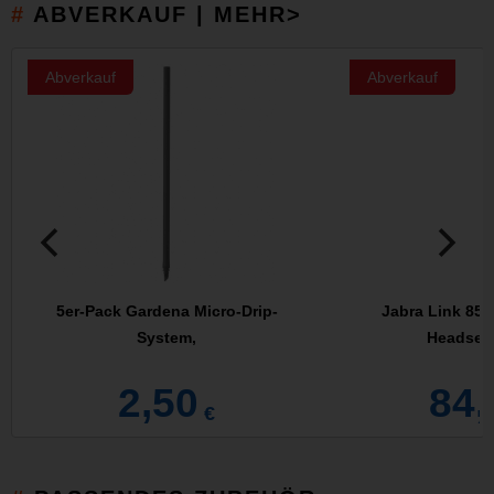
ABVERKAUF | MEHR>
Abverkauf
Abverkauf
5er-Pack Gardena Micro-Drip-
Jabra Link 850
System,
Headset
2,50
84,
€