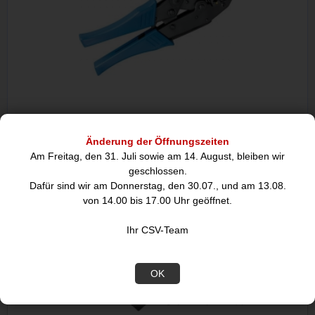
fixPOINT Crimpzange aus Metall für
Änderung der Öffnungszeiten
Am Freitag, den 31. Juli sowie am 14. August, bleiben wir
17,95
geschlossen.
Dafür sind wir am Donnerstag, den 30.07., und am 13.08.
von 14.00 bis 17.00 Uhr geöffnet.
Beschreibung
Ihr CSV-Team
OK