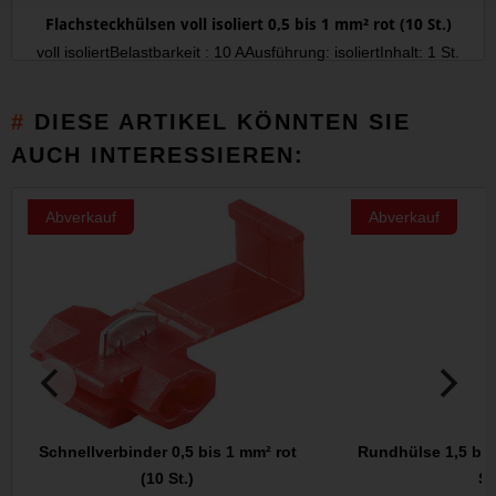
Flachsteckhülsen voll isoliert 0,5 bis 1 mm² rot (10 St.)
voll isoliertBelastbarkeit : 10 AAusführung: isoliertInhalt: 1 St.
DIESE ARTIKEL KÖNNTEN SIE
AUCH INTERESSIEREN:
Abverkauf
Abverkauf
Schnellverbinder 0,5 bis 1 mm² rot
Rundhülse 1,5 bis
(10 St.)
St