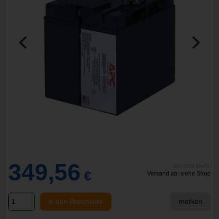
349,56
inkl. 19% MwSt.
€
Versand ab: siehe Shop
in den Warenkorb
merken