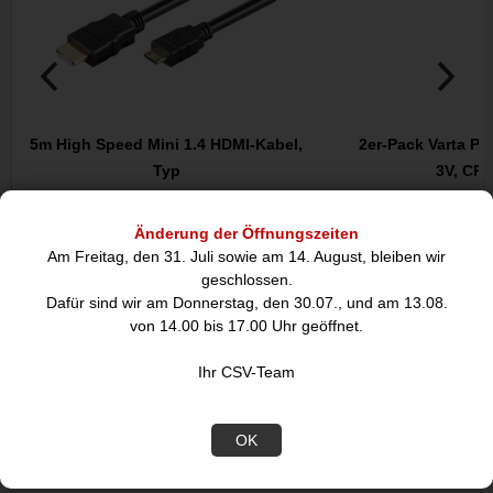
5m High Speed Mini 1.4 HDMI-Kabel,
2er-Pack Varta Ph
Typ
3V, CR
6,
8,90
14,99
Änderung der Öffnungszeiten
Am Freitag, den 31. Juli sowie am 14. August, bleiben wir
geschlossen.
Dafür sind wir am Donnerstag, den 30.07., und am 13.08.
Datenblatt
von 14.00 bis 17.00 Uhr geöffnet.
Ihr CSV-Team
Merkmale
Akku-/Batteriespannung:
24 V
OK
Produktfarbe:
Schwarz