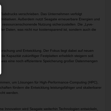
Fußabdrucks verschrieben. Das Unternehmen verfolgt
g-Initiativen. Außerdem nutzt Seagate erneuerbare Energien und
ne ressourcenschonende Nutzung sicherzustellen. Die „Lyve-
taler Daten, was nicht nur kostensparend ist, sondern auch die
 Forschung und Entwicklung. Der Fokus liegt dabei auf neuen
 Kapazität zukünftiger Festplatten erheblich steigern soll.
 was eine noch effizientere Speicherung großer Datenmengen
usammen, um Lösungen für High-Performance-Computing (HPC),
chaften fördern die Entwicklung leistungsfähiger und skalierbarer
cht werden.
ne Innovation wird Seagate weiterhin Technologien entwickeln,