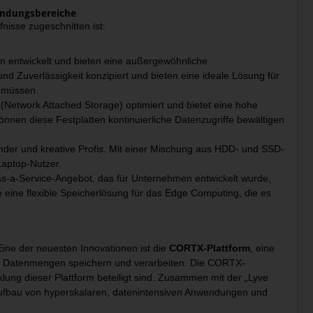
endungsbereiche
nisse zugeschnitten ist:
n entwickelt und bieten eine außergewöhnliche
nd Zuverlässigkeit konzipiert und bieten eine ideale Lösung für
 müssen.
(Network Attached Storage) optimiert und bietet eine hohe
önnen diese Festplatten kontinuierliche Datenzugriffe bewältigen
ender und kreative Profis. Mit einer Mischung aus HDD- und SSD-
Laptop-Nutzer.
-as-a-Service-Angebot, das für Unternehmen entwickelt wurde,
e eine flexible Speicherlösung für das Edge Computing, die es
 Eine der neuesten Innovationen ist die
CORTX-Plattform
, eine
ße Datenmengen speichern und verarbeiten. Die CORTX-
ng dieser Plattform beteiligt sind. Zusammen mit der „Lyve
n Aufbau von hyperskalaren, datenintensiven Anwendungen und