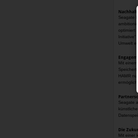
Nachhalt
Seagate h
ambitioni
optimiert
Initiative
Umwelt ent
Engageme
Mit einem 
Speichert
HAMR nutz
ermöglicht
Partners
Seagate a
künstliche
Datenspei
Die Zuku
Mit einer