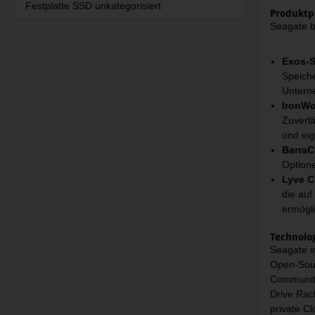
Festplatte SSD unkategorisiert
Produktp
Seagate bi
Exos-S
Speiche
Untern
IronWo
Zuverlä
und eig
BarraC
Optione
Lyve C
die auf
ermögli
Technolo
Seagate in
Open-Sour
Community
Drive Rac
private Cl