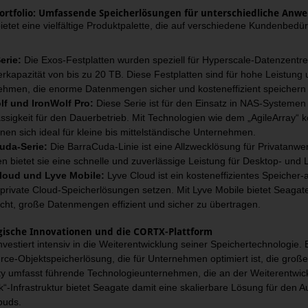
ortfolio: Umfassende Speicherlösungen für unterschiedliche Anw
etet eine vielfältige Produktpalette, die auf verschiedene Kundenbedürf
erie:
Die Exos-Festplatten wurden speziell für Hyperscale-Datenzentre
rkapazität von bis zu 20 TB. Diese Festplatten sind für hohe Leistung u
ehmen, die enorme Datenmengen sicher und kosteneffizient speichern
lf und IronWolf Pro:
Diese Serie ist für den Einsatz in NAS-Systemen 
ssigkeit für den Dauerbetrieb. Mit Technologien wie dem „AgileArray“ k
nen sich ideal für kleine bis mittelständische Unternehmen.
uda-Serie:
Die BarraCuda-Linie ist eine Allzwecklösung für Privatanw
n bietet sie eine schnelle und zuverlässige Leistung für Desktop- und 
loud und Lyve Mobile:
Lyve Cloud ist ein kosteneffizientes Speicher
 private Cloud-Speicherlösungen setzen. Mit Lyve Mobile bietet Seagat
cht, große Datenmengen effizient und sicher zu übertragen.
gische Innovationen und die CORTX-Plattform
vestiert intensiv in die Weiterentwicklung seiner Speichertechnologie.
ce-Objektspeicherlösung, die für Unternehmen optimiert ist, die gro
 umfasst führende Technologieunternehmen, die an der Weiterentwicklu
k“-Infrastruktur bietet Seagate damit eine skalierbare Lösung für de
ouds.