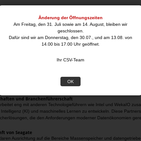
igkeit und Umweltverantwortung
at sich der Nachhaltigkeit und der Reduzierung seines ökologischen 
Änderung der Öffnungszeiten
erte Ziele zur Reduzierung von CO₂-Emissionen und setzt auf Recyclin
Am Freitag, den 31. Juli sowie am 14. August, bleiben wir
 seine Produkte für einen möglichst niedrigen Energieverbrauch, um ei
geschlossen.
“ fördert zudem die langfristige Speicherung und Wiederverwertung digi
Dafür sind wir am Donnerstag, den 30.07., und am 13.08. von
lastet.
14.00 bis 17.00 Uhr geöffnet.
nt in Forschung und Entwicklung
Ihr CSV-Team
Fokus auf Innovation und Qualität investiert Seagate kontinuierlich in
echnologien wie dem „Heat Assisted Magnetic Recording“ (HAMR), das die
t Wärmeenergie, um die Datendichte pro Speichereinheit zu erhöhen,
OK
.
chaften und Branchenführerschaft
rbeitet eng mit anderen Technologieführern wie Intel und WekaIO z
 Intelligenz (KI) und maschinelles Lernen zu entwickeln. Diese Partners
cherlösungen, die den Anforderungen moderner Datenökonomien gere
nft von Seagate
 klaren Ausrichtung auf die Bereiche Massenspeicher und datengetriebe