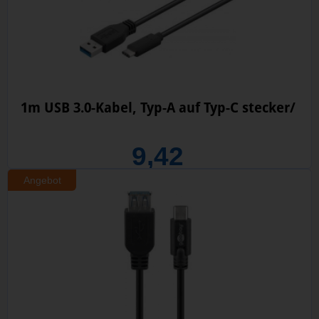
1m USB 3.0-Kabel, Typ-A auf Typ-C stecker/
9,42
Angebot