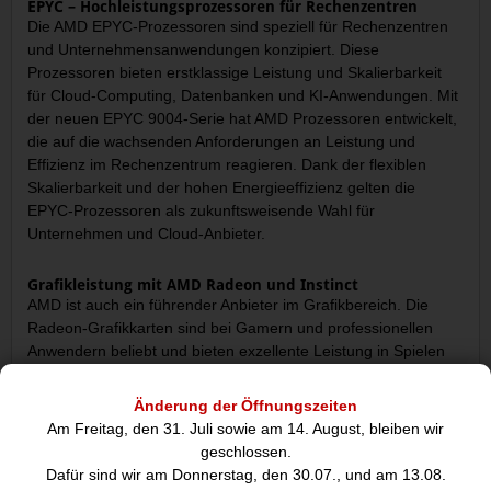
EPYC – Hochleistungsprozessoren für Rechenzentren
Die AMD EPYC-Prozessoren sind speziell für Rechenzentren
und Unternehmensanwendungen konzipiert. Diese
Prozessoren bieten erstklassige Leistung und Skalierbarkeit
für Cloud-Computing, Datenbanken und KI-Anwendungen. Mit
der neuen EPYC 9004-Serie hat AMD Prozessoren entwickelt,
die auf die wachsenden Anforderungen an Leistung und
Effizienz im Rechenzentrum reagieren. Dank der flexiblen
Skalierbarkeit und der hohen Energieeffizienz gelten die
EPYC-Prozessoren als zukunftsweisende Wahl für
Unternehmen und Cloud-Anbieter.
Grafikleistung mit AMD Radeon und Instinct
AMD ist auch ein führender Anbieter im Grafikbereich. Die
Radeon-Grafikkarten sind bei Gamern und professionellen
Anwendern beliebt und bieten exzellente Leistung in Spielen
und Anwendungen. Die Radeon RX 7000-Serie bietet mit AMD
RDNA-Architektur eine verbesserte Energieeffizienz und
Änderung der Öffnungszeiten
Leistung, was sie ideal für AAA-Gaming und grafisch
Am Freitag, den 31. Juli sowie am 14. August, bleiben wir
anspruchsvolle Anwendungen macht.
geschlossen.
Dafür sind wir am Donnerstag, den 30.07., und am 13.08.