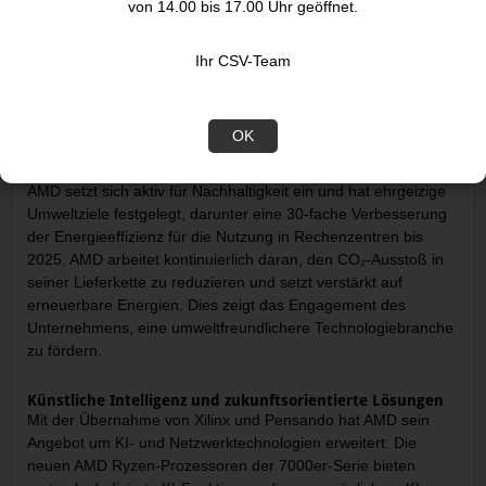
Die AMD Instinct-GPUs richten sich an das professionelle
von 14.00 bis 17.00 Uhr geöffnet.
Segment und unterstützen Hochleistungsanwendungen wie
KI-Training und wissenschaftliche Berechnungen. Diese GPUs
Ihr CSV-Team
sind in Rechenzentren weltweit im Einsatz und bieten
hervorragende Leistung für komplexe Berechnungen und KI-
Workloads.
OK
Nachhaltigkeit und Umweltverantwortung
AMD setzt sich aktiv für Nachhaltigkeit ein und hat ehrgeizige
Umweltziele festgelegt, darunter eine 30-fache Verbesserung
der Energieeffizienz für die Nutzung in Rechenzentren bis
2025. AMD arbeitet kontinuierlich daran, den CO₂-Ausstoß in
seiner Lieferkette zu reduzieren und setzt verstärkt auf
erneuerbare Energien. Dies zeigt das Engagement des
Unternehmens, eine umweltfreundlichere Technologiebranche
zu fördern.
Künstliche Intelligenz und zukunftsorientierte Lösungen
Mit der Übernahme von Xilinx und Pensando hat AMD sein
Angebot um KI- und Netzwerktechnologien erweitert. Die
neuen AMD Ryzen-Prozessoren der 7000er-Serie bieten