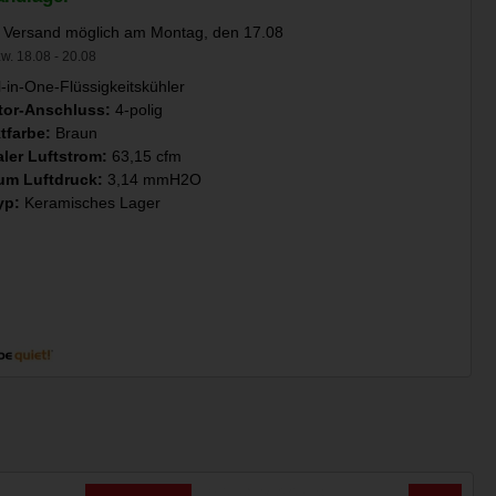
 Versand möglich am Montag, den 17.08
w. 18.08 - 20.08
l-in-One-Flüssigkeitskühler
ator-Anschluss:
4-polig
tfarbe:
Braun
ler Luftstrom:
63,15 cfm
um Luftdruck:
3,14 mmH2O
yp:
Keramisches Lager