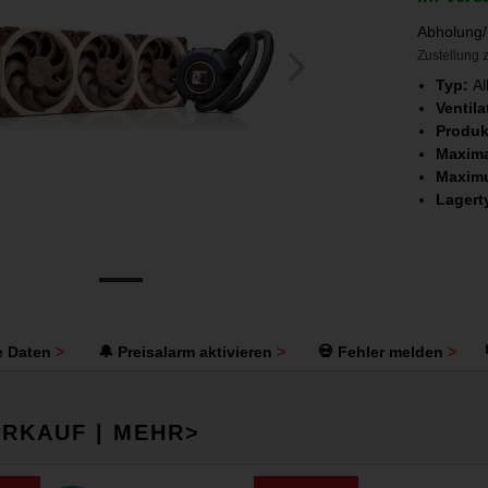
Abholung/
Zustellung z
Typ:
Al
Ventil
Produk
Maxima
Maxim
Lagert
e Daten
🔔 Preisalarm aktivieren
💀 Fehler melden
RKAUF | MEHR>