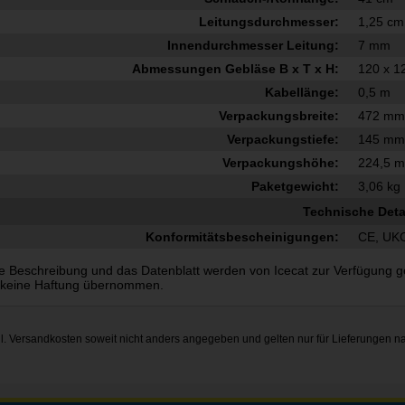
Leitungsdurchmesser:
1,25 cm
Innendurchmesser Leitung:
7 mm
Abmessungen Gebläse B x T x H:
120 x 1
Kabellänge:
0,5 m
Verpackungsbreite:
472 m
Verpackungstiefe:
145 m
Verpackungshöhe:
224,5 
Paketgewicht:
3,06 kg
Technische Deta
Konformitätsbescheinigungen:
CE, UK
e Beschreibung und das Datenblatt werden von Icecat zur Verfügung gest
 keine Haftung übernommen.
gl.
Versandkosten
soweit nicht anders angegeben und gelten nur für Lieferungen n