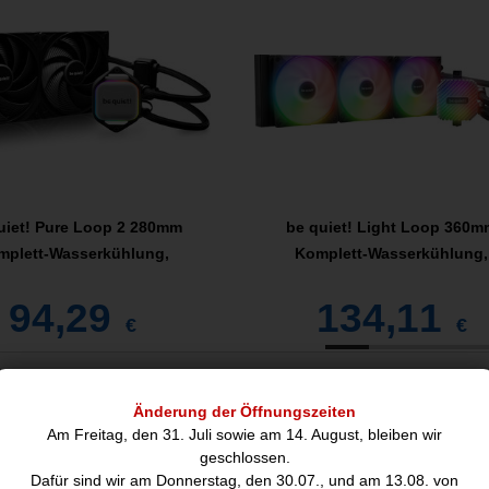
uiet! Pure Loop 2 280mm
be quiet! Light Loop 360m
mplett-Wasserkühlung,
Komplett-Wasserkühlung,
94,29
134,11
€
€
nblatt
Änderung der Öffnungszeiten
Am Freitag, den 31. Juli sowie am 14. August, bleiben wir
Leistungen
geschlossen.
Dafür sind wir am Donnerstag, den 30.07., und am 13.08. von
Empfohlene Platzierung:
Prozess