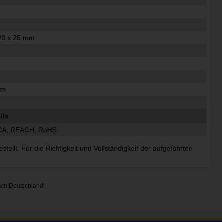
20 x 25 mm
m
m
mm
ils
CA, REACH, RoHS
ellt. Für die Richtigkeit und Vollständigkeit der aufgeführten
ach Deutschland!