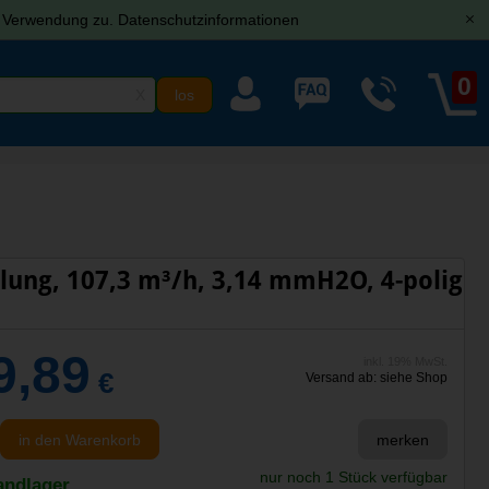
r Verwendung zu.
Datenschutzinformationen
[x]
0
X
ung, 107,3 m³/h, 3,14 mmH2O, 4-polig
9,89
inkl. 19% MwSt.
€
Versand ab: siehe Shop
in den Warenkorb
merken
nur noch 1 Stück verfügbar
andlager