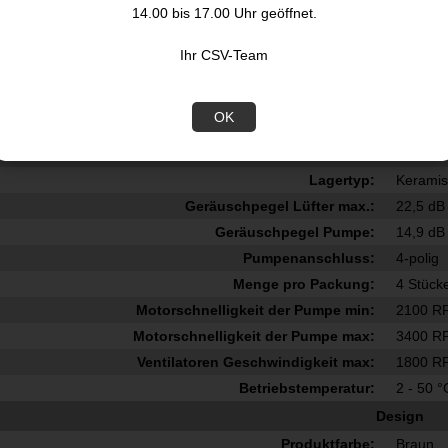
14.00 bis 17.00 Uhr geöffnet.
Typ:
All-in-O
Lüfterdurchmesser:
12 cm
Ihr CSV-Team
Unterstützte Prozessorsteckplätze:
Sockel 
Maximaler Luftstrom:
63,15 c
OK
Luftstrom:
107,3 m
Maximum Luftdruck:
3,14 m
Lagertyp:
Keramis
Geräuschpegel Lüfter max.:
22,5 dB
Geräuschpegel Pumpe:
14,9 dB
Pumpenanschluss:
4-polig
Menge pro Packung:
4 Stück
Motorschnelligkeit der Pumpe min:
2100 R
Motorschnelligkeit der Pumpe max:
3400 R
Ventilatoren Geschwindigkeit max:
1800 R
Betriebstemperatur:
2 - 50 °
Design
Produktfarbe:
Braun