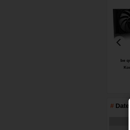
be q
Ko
Date