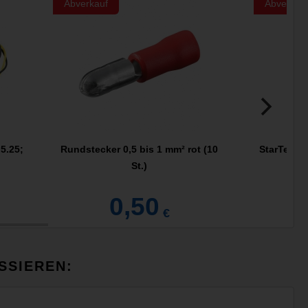
Abverkauf
Abverkau
5.25;
Rundstecker 0,5 bis 1 mm² rot (10
StarTech 
St.)
0,50
€
SSIEREN: