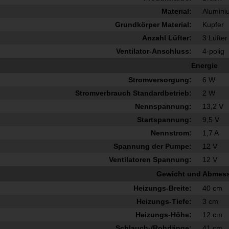
Material:
Alumini
Grundkörper Material:
Kupfer
Anzahl Lüfter:
3 Lüfter
Ventilator-Anschluss:
4-polig
Energie
Stromversorgung:
6 W
Stromverbrauch Standardbetrieb:
2 W
Nennspannung:
13,2 V
Startspannung:
9,5 V
Nennstrom:
1,7 A
Spannung der Pumpe:
12 V
Ventilatoren Spannung:
12 V
Gewicht und Abmes
Heizungs-Breite:
40 cm
Heizungs-Tiefe:
3 cm
Heizungs-Höhe:
12 cm
Schlauch-/Rohrlänge:
41 cm