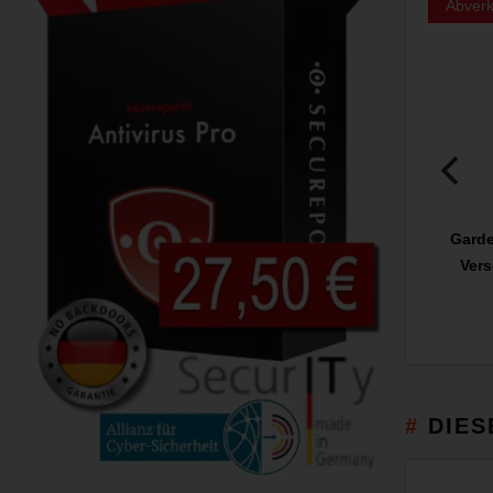
Abverk
Garde
Vers
DIES