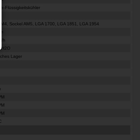
ne-Flüssigkeitskühler
AM4, Sockel AM5, LGA 1700, LGA 1851, LGA 1954
fm
³/h
mH2O
ches Lager
e
PM
PM
PM
C