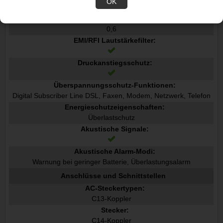
OK
4 ms
Leistungsfaktor:
0,6
EMI/RFI Lautstärkefilter:
Druckanstiegsschutz:
Überspannungsschutz-Funktionen:
Digital Subscriber Line DSL, Faxen, Modem, Netzwerk, Telefon
Energieschutzeigenschaften:
Überlastschutz
Akustische Signale:
Akustische Alarm-Modi:
Warnung bei geringer Batterie, Überlastungsalarm
Anschlüsse und Schnittstellen
AC-Steckertypen:
C13-Koppler
Stecker:
C14-Koppler