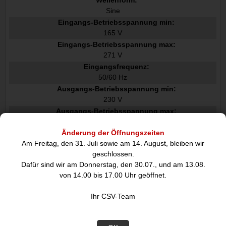
Sine
Eingangs-Betriebsspannung min:
165 V
Eingangs-Betriebsspannung max:
271 V
Eingangsfrequenz:
50/60 Hz
Ausgangs-Betriebsspannung min:
230 V
Ausgangs-Betriebsspannung max:
230 V
Änderung der Öffnungszeiten
Output Frequenz:
Am Freitag, den 31. Juli sowie am 14. August, bleiben wir
50/60 Hz
geschlossen.
Automatische Spannungsregulierung:
Dafür sind wir am Donnerstag, den 30.07., und am 13.08.
von 14.00 bis 17.00 Uhr geöffnet.
Stromstärke maximal:
10 A
Ihr CSV-Team
Anstieg der Energiemenge:
405 J
Reaktionszeit: