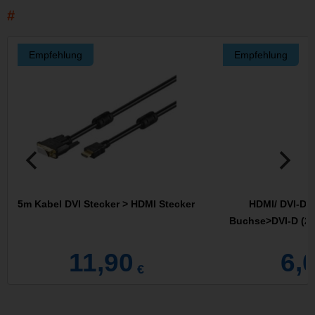
Empfehlung
Empfehlung
5m Kabel DVI Stecker > HDMI Stecker
HDMI/ DVI-D 1
Buchse>DVI-D (24
11,90
6,
€