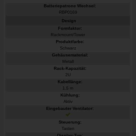
Batteriepatrone Wechsel:
RBP0169
Design
Formfaktor:
Rackmount/Tower
Produktfarbe:
Schwarz
Gehäusematerial:
Metall
Rack-Kapazität:
2U
Kabellänge:
1,5 m
Kühlung:
Aktiv
Eingebauter Ventilator:
Steuerung:
Tasten
Display-Typ: