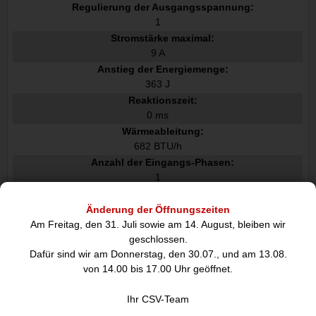
Regulierung der Ausgangsspannung:
1
Stromstärke maximal:
9 A
Anstieg der Energiemenge:
363 J
Reaktionszeit:
0 ms
Wärmeableitung:
682 BTU/h
Anzahl der Eingangs-Phasen:
1
Anzahl der Ausgangs-Phasen:
1
Änderung der Öffnungszeiten
Wirkungsgrad ECO-Modus:
Am Freitag, den 31. Juli sowie am 14. August, bleiben wir
95
geschlossen.
Dafür sind wir am Donnerstag, den 30.07., und am 13.08.
Eingangs-Leistungsfaktor:
von 14.00 bis 17.00 Uhr geöffnet.
0,99
Ausgangs-Leistungsfaktor:
Ihr CSV-Team
0,9