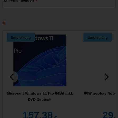
💀 Fehler melden
Empfehlung
Empfehlung
Microsoft Windows 11 Pro 64Bit inkl.
60W goobay Notebo
DVD Deutsch
-
157,38
29,
€