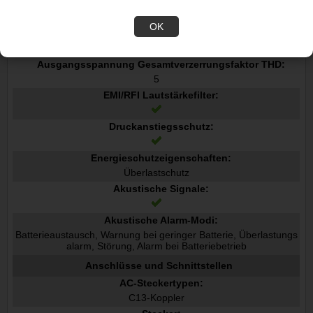
ECO-Modus:
OK
Notstrom Aus EPO:
Ausgangsspannung Gesamtverzerrungsfaktor THD:
5
EMI/RFI Lautstärkefilter:
Druckanstiegsschutz:
Energieschutzeigenschaften:
Überlastschutz
Akustische Signale:
Akustische Alarm-Modi:
Batterieaustausch, Warnung bei geringer Batterie, Überlastungs
alarm, Störung, Alarm bei Batteriebetrieb
Anschlüsse und Schnittstellen
AC-Steckertypen:
C13-Koppler