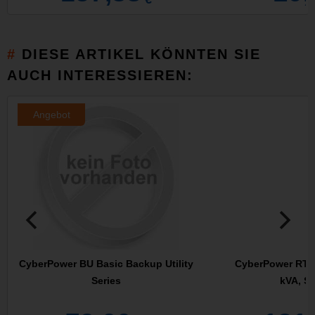
DIESE ARTIKEL KÖNNTEN SIE
AUCH INTERESSIEREN:
Angebot
CyberPower BU Basic Backup Utility
CyberPower RT65
Series
kVA, S