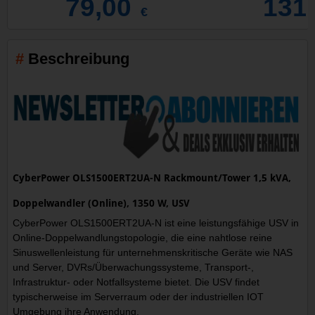
79,00
131
€
Beschreibung
CyberPower OLS1500ERT2UA-N Rackmount/Tower 1,5 kVA,
Doppelwandler (Online), 1350 W, USV
CyberPower OLS1500ERT2UA-N ist eine leistungsfähige USV in
Online-Doppelwandlungstopologie, die eine nahtlose reine
Sinuswellenleistung für unternehmenskritische Geräte wie NAS
und Server, DVRs/Überwachungssysteme, Transport-,
Infrastruktur- oder Notfallsysteme bietet. Die USV findet
typischerweise im Serverraum oder der industriellen IOT
Umgebung ihre Anwendung.