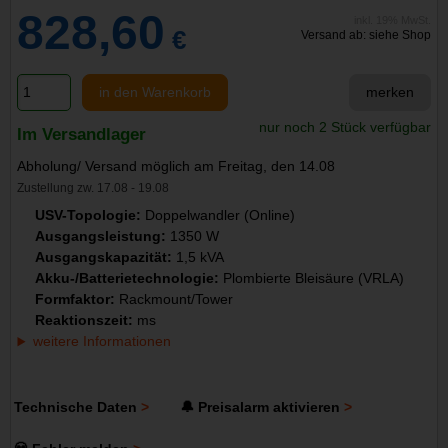
828,60
inkl. 19% MwSt.
€
Versand ab: siehe Shop
in den Warenkorb
merken
nur noch 2 Stück verfügbar
Im Versandlager
Abholung/ Versand möglich am Freitag, den 14.08
Zustellung zw. 17.08 - 19.08
USV-Topologie:
Doppelwandler (Online)
Ausgangsleistung:
1350 W
Ausgangskapazität:
1,5 kVA
Akku-/Batterietechnologie:
Plombierte Bleisäure (VRLA)
Formfaktor:
Rackmount/Tower
Reaktionszeit:
ms
weitere Informationen
Technische Daten
🔔 Preisalarm aktivieren