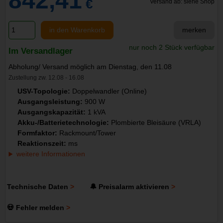
842,41
€
Versand ab: siehe Shop
in den Warenkorb
merken
nur noch 2 Stück verfügbar
Im Versandlager
Abholung/ Versand möglich am Dienstag, den 11.08
Zustellung zw. 12.08 - 16.08
USV-Topologie:
Doppelwandler (Online)
Ausgangsleistung:
900 W
Ausgangskapazität:
1 kVA
Akku-/Batterietechnologie:
Plombierte Bleisäure (VRLA)
Formfaktor:
Rackmount/Tower
Reaktionszeit:
ms
weitere Informationen
Technische Daten
🔔 Preisalarm aktivieren
💀 Fehler melden