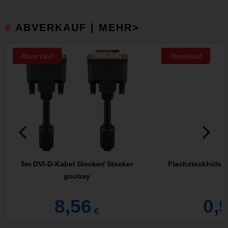
ABVERKAUF | MEHR>
Abverkauf
Abverkauf
5m DVI-D-Kabel Stecker/ Stecker
Flachsteckhülsen 
goobay
8,56
0,
€