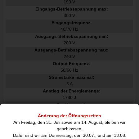
190 V
Eingangs-Betriebsspannung max:
300 V
Eingangsfrequenz:
40/70 Hz
Ausgangs-Betriebsspannung min:
200 V
Ausgangs-Betriebsspannung max:
240 V
Output Frequenz:
50/60 Hz
Stromstärke maximal:
5 A
Anstieg der Energiemenge:
1780 J
Reaktionszeit:
0 ms
Änderung der Öffnungszeiten
Wärmeableitung:
Am Freitag, den 31. Juli sowie am 14. August, bleiben wir
341 BTU/h
geschlossen.
Ausgangs-Leistungsfaktor:
Dafür sind wir am Donnerstag, den 30.07., und am 13.08.
0,9