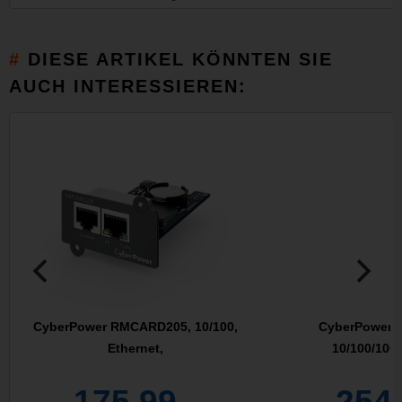
DIESE ARTIKEL KÖNNTEN SIE
AUCH INTERESSIEREN:
CyberPower RMCARD205, 10/100,
CyberPower 
Ethernet,
10/100/100
175,99
254