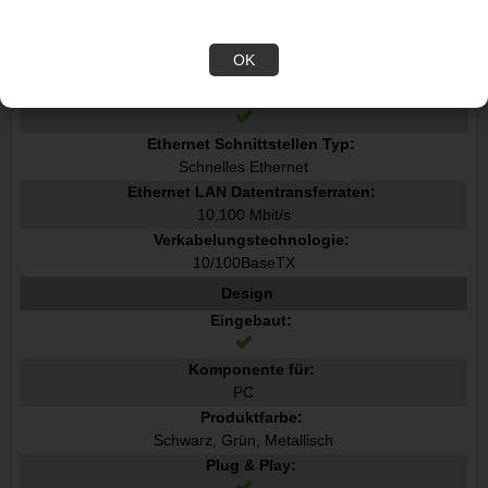
100 Mbit/s
Netzstandard:
OK
IEEE 802.3, IEEE 802.3u
Ethernet/LAN:
Ethernet Schnittstellen Typ:
Schnelles Ethernet
Ethernet LAN Datentransferraten:
10,100 Mbit/s
Verkabelungstechnologie:
10/100BaseTX
Design
Eingebaut:
Komponente für:
PC
Produktfarbe:
Schwarz, Grün, Metallisch
Plug & Play: