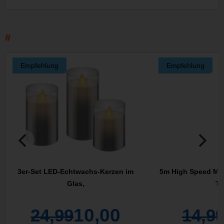
Empfehlung
Empfehlung
3er-Set LED-Echtwachs-Kerzen im
5m High Speed Min
Glas,
Ty
10,00
24,99
14,9