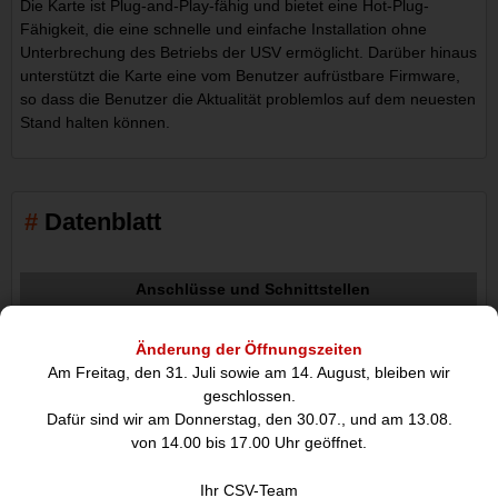
Die Karte ist Plug-and-Play-fähig und bietet eine Hot-Plug-
Fähigkeit, die eine schnelle und einfache Installation ohne
Unterbrechung des Betriebs der USV ermöglicht. Darüber hinaus
unterstützt die Karte eine vom Benutzer aufrüstbare Firmware,
so dass die Benutzer die Aktualität problemlos auf dem neuesten
Stand halten können.
Datenblatt
Anschlüsse und Schnittstellen
Übertragungstechnik:
Kabelgebunden
Änderung der Öffnungszeiten
Schnittstelle:
Am Freitag, den 31. Juli sowie am 14. August, bleiben wir
Ethernet
geschlossen.
Anzahl Ethernet-LAN-Anschlüsse RJ-45:
Dafür sind wir am Donnerstag, den 30.07., und am 13.08.
1
von 14.00 bis 17.00 Uhr geöffnet.
Netzwerk
Ihr CSV-Team
Maximale Datenübertragungsrate: