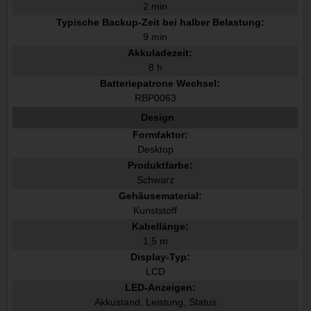
2 min
Typische Backup-Zeit bei halber Belastung:
9 min
Akkuladezeit:
8 h
Batteriepatrone Wechsel:
RBP0063
Design
Formfaktor:
Desktop
Produktfarbe:
Schwarz
Gehäusematerial:
Kunststoff
Kabellänge:
1,5 m
Display-Typ:
LCD
LED-Anzeigen:
Akkustand, Leistung, Status