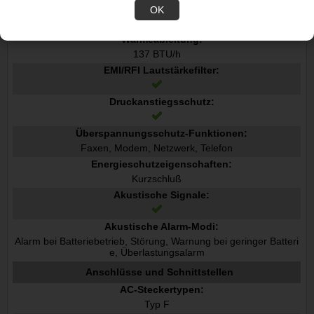
Reaktionszeit:
OK
4 ms
Wärmeableitung:
137 BTU/h
EMI/RFI Lautstärkefilter:
Druckanstiegsschutz:
Überspannungsschutz-Funktionen:
Faxen, Modem, Netzwerk, Telefon
Energieschutzeigenschaften:
Kurzschluß
Akustische Signale:
Akustische Alarm-Modi:
Alarm bei Batteriebetrieb, Störung, Warnung bei geringer Batteri
e, Überlastungsalarm
Anschlüsse und Schnittstellen
AC-Steckertypen:
Typ F