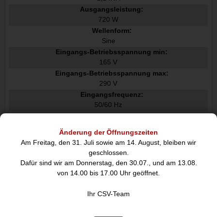
Ausgangsleistung:
720 W
Wellenform:
Sine
Eingangs-Betriebsspannung min:
165 V
Eingangs-Betriebsspannung max:
290 V
Eingangsfrequenz:
50/60 Hz
Ausgangs-Betriebsspannung min:
220 V
Änderung der Öffnungszeiten
Ausgangs-Betriebsspannung max:
Am Freitag, den 31. Juli sowie am 14. August, bleiben wir
240 V
geschlossen.
Output Frequenz:
Dafür sind wir am Donnerstag, den 30.07., und am 13.08.
50/60 Hz
von 14.00 bis 17.00 Uhr geöffnet.
Automatische Spannungsregulierung:
Ihr CSV-Team
Anstieg der Energiemenge:
150 J