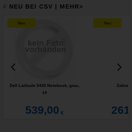
NEU BEI CSV | MEHR>
Neu
Neu
Dell Latitude 5430 Notebook, grau,
Zebra 
14
539,00
261
€