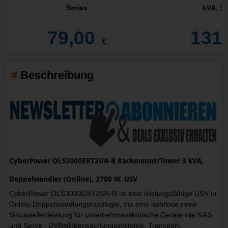
Series
kVA, S
79,00
131
€
Beschreibung
CyberPower OLS3000ERT2UA-B Rackmount/Tower 3 kVA,
Doppelwandler (Online), 2700 W, USV
CyberPower OLS3000ERT2UA-N ist eine leistungsfähige USV in
Online-Doppelwandlungstopologie, die eine nahtlose reine
Sinuswellenleistung für unternehmenskritische Geräte wie NAS
und Server, DVRs/Überwachungssysteme, Transport-,