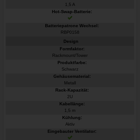
1,5 A
Hot-Swap-Batterie:
Batteriepatrone Wechsel:
RBP0158
Design
Formfaktor:
Rackmount/Tower
Produktfarbe:
Schwarz
Gehäusematerial:
Metall
Rack-Kapazität:
2U
Kabellänge:
1,5 m
Kühlung:
Aktiv
Eingebauter Ventilator: