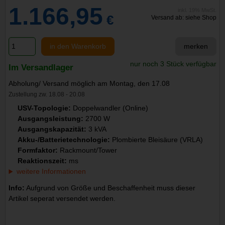
1.166,95
inkl. 19% MwSt.
€
Versand ab: siehe Shop
in den Warenkorb
merken
nur noch 3 Stück verfügbar
Im Versandlager
Abholung/ Versand möglich am Montag, den 17.08
Zustellung zw. 18.08 - 20.08
USV-Topologie:
Doppelwandler (Online)
Ausgangsleistung:
2700 W
Ausgangskapazität:
3 kVA
Akku-/Batterietechnologie:
Plombierte Bleisäure (VRLA)
Formfaktor:
Rackmount/Tower
Reaktionszeit:
ms
weitere Informationen
Info:
Aufgrund von Größe und Beschaffenheit muss dieser
Artikel seperat versendet werden.