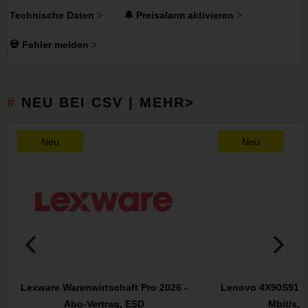
Technische Daten
🔔 Preisalarm aktivieren
💀 Fehler melden
NEU BEI CSV | MEHR>
Neu
Neu
Lexware Warenwirtschaft Pro 2026 -
Lenovo 4X90S91830
Abo-Vertrag, ESD
Mbit/s, 