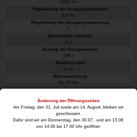
50/60 Hz
Regulierung der Ausgangsfrequenz:
0.5 Hz
Regulierung der Ausgangsspannung:
1
Stromstärke maximal:
13 A
Anstieg der Energiemenge:
388 J
Reaktionszeit:
0 ms
Wärmeableitung:
911 BTU/h
Anzahl der Eingangs-Phasen:
1
Änderung der Öffnungszeiten
Anzahl der Ausgangs-Phasen:
Am Freitag, den 31. Juli sowie am 14. August, bleiben wir
1
geschlossen.
Wirkungsgrad ECO-Modus:
Dafür sind wir am Donnerstag, den 30.07., und am 13.08.
95
von 14.00 bis 17.00 Uhr geöffnet.
Eingangs-Leistungsfaktor:
0,99