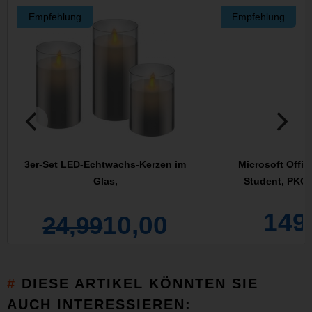
Empfehlung
Empfehlung
3er-Set LED-Echtwachs-Kerzen im
Microsoft Offi
Glas,
Student, PKC (
149
10,00
24,99
DIESE ARTIKEL KÖNNTEN SIE
AUCH INTERESSIEREN: