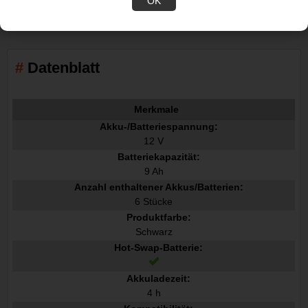
OK
Anwendungen.
Datenblatt
Merkmale
Akku-/Batteriespannung:
12 V
Batteriekapazität:
9 Ah
Anzahl enthaltener Akkus/Batterien:
6 Stücke
Produktfarbe:
Schwarz
Hot-Swap-Batterie:
Akkuladezeit:
4 h