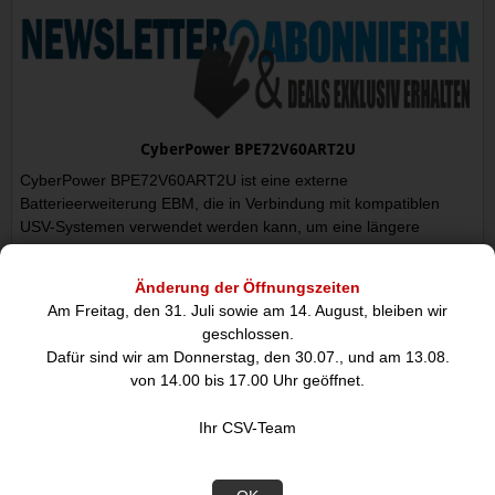
CyberPower BPE72V60ART2U
CyberPower BPE72V60ART2U ist eine externe
Batterieerweiterung EBM, die in Verbindung mit kompatiblen
USV-Systemen verwendet werden kann, um eine längere
Systemlaufzeit bei Stromunterbrechung zu gewährleisten. Das
Batteriemodul verfügt über DC-Plug-and-Play-Stromanschlüsse
Änderung der Öffnungszeiten
zum Hinzufügen mehrerer EBMs.
Am Freitag, den 31. Juli sowie am 14. August, bleiben wir
geschlossen.
Das Produkt verfügt über Hot-Swap-fähige Akkupacks, mit denen
Dafür sind wir am Donnerstag, den 30.07., und am 13.08.
Benutzer das Batteriemodul sicher austauschen können, ohne
von 14.00 bis 17.00 Uhr geöffnet.
die angeschlossenen Verbraucher zu unterbrechen. Die im EBM
verwendete versiegelte Bleibatterie ist wartungsfrei und sicher,
Ihr CSV-Team
was die zuverlässige Leistung des Stromsystems gewährleistet.
Das Produkt ist mit einem Metallgehäuse in Industriequalität
ausgestattet und eignet sich für Rechenzentren und kritische