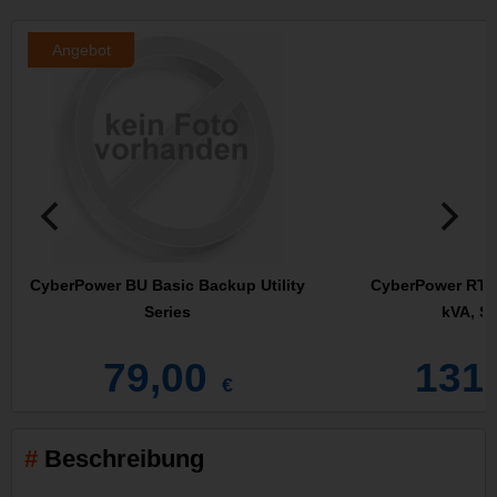
Angebot
CyberPower BU Basic Backup Utility
CyberPower RT65
Series
kVA, S
79,00
131
€
Beschreibung