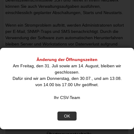
Befehlszeilenschnittstelle SSH und Telnet in ihrem Netzwerk
können Sie auch Verwaltungsaufgaben ausführen,
einschliesslich geplanter Abschaltungen, Starts und Neustarts.
Wenn ein Stromproblem auftritt, werden Administratoren sofort
per E-Mail, SNMP-Traps und SMS benachrichtigt. Durch die
Verwendung der Software zum automatischen Herunterfahren
bleiben Server und Workstations vor Datenverlust aufgrund
eines Stromausfalls geschützt. Die Ereignisprotokollierung
verfolgt den Betriebsverlauf der USV. Mit seiner Hot-Swap-
Änderung der Öffnungszeiten
Funktion kann die Karte einfach eingesetzt oder ausgetauscht
Am Freitag, den 31. Juli sowie am 14. August, bleiben wir
werden. Mit seiner mehrsprachigen Benutzeroberfläche können
geschlossen.
Benutzer ihre bevorzugte Sprache zur einfachen Verwaltung
Dafür sind wir am Donnerstag, den 30.07., und am 13.08.
auswählen.
von 14.00 bis 17.00 Uhr geöffnet.
Ihr CSV-Team
Datenblatt
OK
Anschlüsse und Schnittstellen