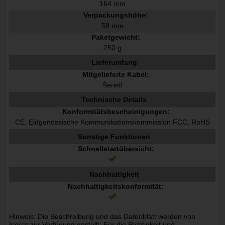
164 mm
Verpackungshöhe:
58 mm
Paketgewicht:
250 g
Lieferumfang
Mitgelieferte Kabel:
Seriell
Technische Details
Konformitätsbescheinigungen:
CE, Eidgenössische Kommunikationskommission FCC, RoHS
Sonstige Funktionen
Schnellstartübersicht:
Nachhaltigkeit
Nachhaltigkeitskonformität:
Hinweis: Die Beschreibung und das Datenblatt werden von
Icecat zur Verfügung gestellt. Für die Richtigkeit und