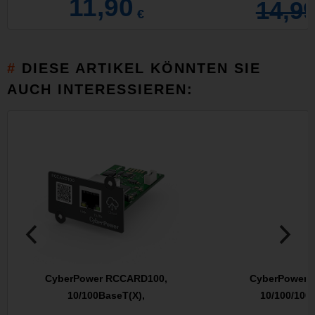
11,90
14,9
€
DIESE ARTIKEL KÖNNTEN SIE
AUCH INTERESSIEREN:
CyberPower RCCARD100,
CyberPower 
10/100BaseT(X),
10/100/100