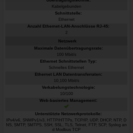
Übertragungstechnik:
Kabelgebunden
Schnittstelle:
Ethernet
Anzahl Ethernet-LAN-Anschlüsse RJ-45:
2
Netzwerk
Maximale Datenübertragungsrate:
100 Mbit/s
Ethernet Schnittstellen Typ:
Schnelles Ethernet
Ethernet LAN Datentransferraten:
10,100 Mbit/s
Verkabelungstechnologie:
10/100
Web-basiertes Management:
Unterstützte Netzwerkprotokolle:
IPv4/v6, SNMPv1/v3, HTTP/HTTPs, TCP/IP, UDP, DHCP, NTP, D
NS, SMTP, SMTPS, SSH, SSL, TLS, Telnet, FTP, SCP, Syslog an
d Modbus TCP