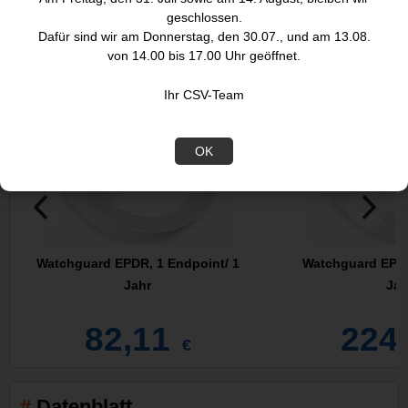
AUCH INTERESSIEREN:
geschlossen.
Dafür sind wir am Donnerstag, den 30.07., und am 13.08.
von 14.00 bis 17.00 Uhr geöffnet.
Ihr CSV-Team
OK
Watchguard EPDR, 1 Endpoint/ 1
Watchguard EPDR
Jahr
Jah
82,11
224
€
Datenblatt