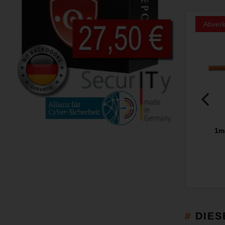
Abverk
1m
DIES