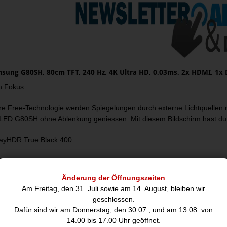
msung G80SH, 80cm TFT, 240 Hz, 4K Ultra HD, 0,03ms, 2x HDMI, 1x 
n Fokus
are Free-Technologie werden Spiegelungen durch externe Lichtquellen 
ED G80SH ohne Ablenkung geniessen. Mit diesem Bildschirm hast du d
ayHDR True Black 400
h furchtlos durch die Schatten und erkenne auch kleinste Details m
400 sorgt für echte Schwarztöne ohne störendes Aufhellen und verstärk
Änderung der Öffnungszeiten
rund.
Am Freitag, den 31. Juli sowie am 14. August, bleiben wir
geschlossen.
ayHDR True Black 500
Dafür sind wir am Donnerstag, den 30.07., und am 13.08. von
14.00 bis 17.00 Uhr geöffnet.
ne Games intensiv. Mit True Black 500 liefert der 32 Zoll grosse Odys