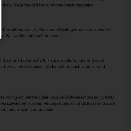
rben, die jedes Bild klar und detailreich darstellen.
110 Hauttönepräzise. So sehen Spiele genau so aus, wie sie
ine Spielwelten eintauchen kannst.
scharfe Bilder mit 240 Hz Bildwiederholrate und einer
arben schnell wechseln. So kannst du auch schnelle und
chtig schnell wird. Die variable Bildwiederholrate mit AMD
o verschwinden Ruckler, Verzögerungen und Bildrisse und auch
nt einen Schritt voraus bist.