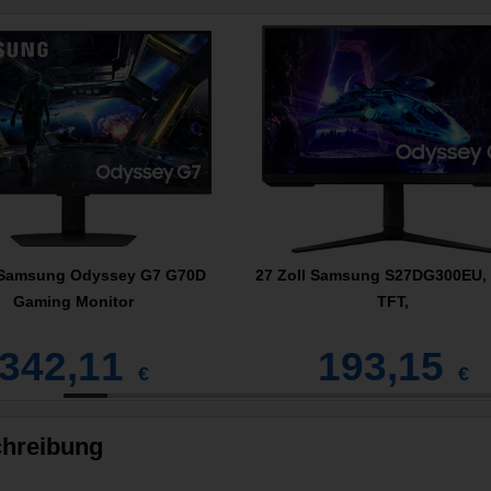
l Samsung Odyssey G7 G70D
27 Zoll Samsung S27DG300EU,
Gaming Monitor
TFT,
342,11
193,15
€
€
hreibung