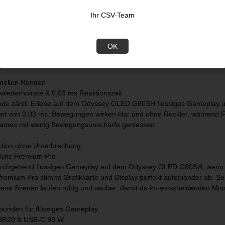
 Nits. So entstehen starke Kontraste, leuchtende Highlights und satte Fa
Ihr CSV-Team
 Farben in jeder Szene
lidated
OK
e Validated Display zeigt dir über 2100 Pantone Farben und mehr als 
d und wirken lebensnah und realitätsnah, damit du voll und ganz in de
hnellen Runden
dwiederholrate & 0,03 ms Reaktionszeit
de zählt: Erlebe auf dem Odyssey OLED G80SH flüssiges Gameplay und 
eit von 0,03 ms. Bewegungen wirken klar und ohne Ruckler, während F
Games mit wenig Bewegungsunschärfe geniessen.
ction ohne Unterbrechung
ync Premium Pro
rchgehend flüssiges Gameplay auf dem Odyssey OLED G80SH, wenn es ri
remium Pro stimmt Grafikkarte und Display perfekt aufeinander ab. S
dene Szenen laufen ruhig und sauber, damit du im entscheidenden Mome
rbunden für flüssiges Gameplay
BR20 & USB-C 98 W