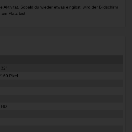
ktivität. Sobald du wieder etwas eingibst, wird der Bildschirm
 am Platz bist.
 32"
2160 Pixel
a HD