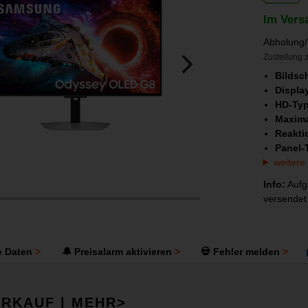
Im Vers
Abholung/
Zustellung z
Bildsc
Displa
HD-Ty
Maxima
Reakti
Panel-
weitere
Info:
Aufgr
versendet
e Daten
🔔 Preisalarm aktivieren
💀 Fehler melden
RKAUF | MEHR>