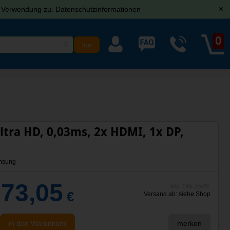
r Verwendung zu.
Datenschutzinformationen
[x]
0
X
ltra HD, 0,03ms, 2x HDMI, 1x DP,
msung
073,05
inkl. 19% MwSt.
€
Versand ab: siehe Shop
in den Warenkorb
merken