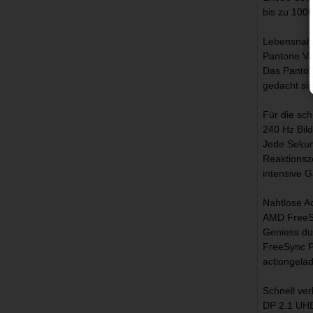
bis zu 1000
Lebensnahe
Pantone Va
Das Panton
gedacht sin
Für die sc
240 Hz Bil
Jede Sekun
Reaktionsz
intensive 
Nahtlose A
AMD FreeS
Geniess du
FreeSync P
actiongela
Schnell ve
DP 2.1 UH