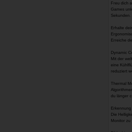
Freu dich a
Games unkom
Sekunden. S
Erhalte dei
Ergonomisc
Erreiche d
Dynamic C
Mit der we
eine Kühlfl
reduziert 
Thermal Mo
Algorithme
du länger 
Erkennung 
Die Helligk
Monitor zu 