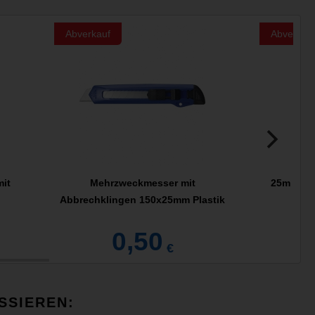
Abverkauf
Abverkau
mit
Mehrzweckmesser mit
25m Hago
Abbrechklingen 150x25mm Plastik
0,50
€
SSIEREN: