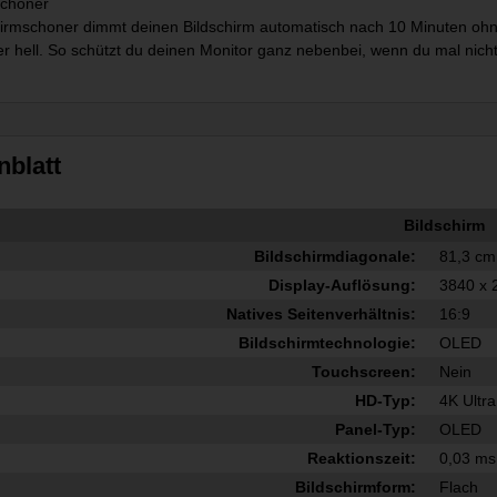
schoner
irmschoner dimmt deinen Bildschirm automatisch nach 10 Minuten ohne A
er hell. So schützt du deinen Monitor ganz nebenbei, wenn du mal nicht
nblatt
Bildschirm
Bildschirmdiagonale:
81,3 cm
Display-Auflösung:
3840 x 
Natives Seitenverhältnis:
16:9
Bildschirmtechnologie:
OLED
Touchscreen:
Nein
HD-Typ:
4K Ultr
Panel-Typ:
OLED
Reaktionszeit:
0,03 ms
Bildschirmform:
Flach