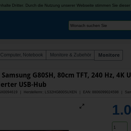
halte Dritter. Durch die Nutzung unserer Webseite stimmen Sie diese
Computer, Notebook
Monitore & Zubehör
Monitore
l Samsung G80SH, 80cm TFT, 240 Hz, 4K U
ierter USB-Hub
: AGX0094619 | Herstellernr.: LS32HG800SUXEN
| EAN: 8806099024598 | Sa
1.