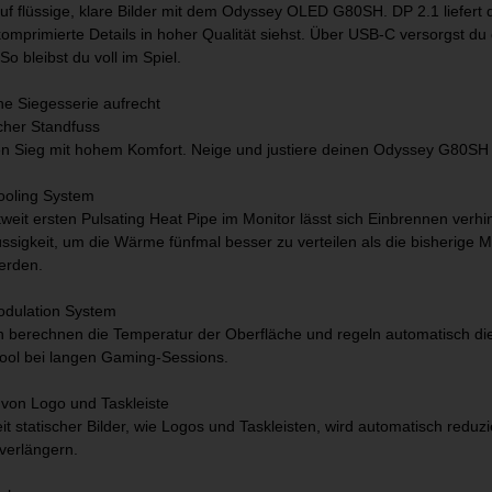
uf flüssige, klare Bilder mit dem Odyssey OLED G80SH. DP 2.1 liefert di
primierte Details in hoher Qualität siehst. Über USB-C versorgst du d
o bleibst du voll im Spiel.
ne Siegesserie aufrecht
her Standfuss
en Sieg mit hohem Komfort. Neige und justiere deinen Odyssey G80SH Mo
ooling System
ltweit ersten Pulsating Heat Pipe im Monitor lässt sich Einbrennen ve
üssigkeit, um die Wärme fünfmal besser zu verteilen als die bisherige
werden.
dulation System
n berechnen die Temperatur der Oberfläche und regeln automatisch die
cool bei langen Gaming-Sessions.
von Logo und Taskleiste
eit statischer Bilder, wie Logos und Taskleisten, wird automatisch red
verlängern.