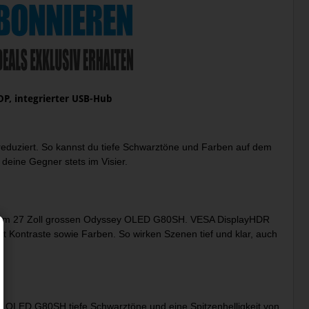
DP, integrierter USB-Hub
reduziert. So kannst du tiefe Schwarztöne und Farben auf dem
eine Gegner stets im Visier.
it dem 27 Zoll grossen Odyssey OLED G80SH. VESA DisplayHDR
t Kontraste sowie Farben. So wirken Szenen tief und klar, auch
sey OLED G80SH tiefe Schwarztöne und eine Spitzenhelligkeit von