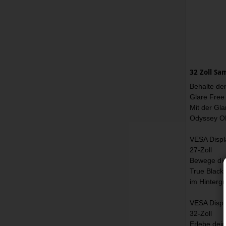
32 Zoll Sa
Behalte de
Glare Free
Mit der Gl
Odyssey OL
VESA Displ
27-Zoll
Bewege dic
True Black 
im Hinterg
VESA Displ
32-Zoll
Erlebe dei