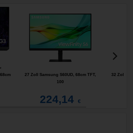
 68cm
27 Zoll Samsung S60UD, 68cm TFT,
32 Zoll S
100
224,14
2
€