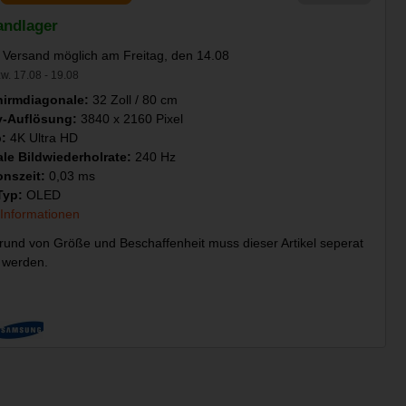
andlager
 Versand möglich am Freitag, den 14.08
w. 17.08 - 19.08
hirmdiagonale:
32 Zoll / 80 cm
y-Auflösung:
3840 x 2160 Pixel
p:
4K Ultra HD
le Bildwiederholrate:
240 Hz
onszeit:
0,03 ms
Typ:
OLED
 Informationen
und von Größe und Beschaffenheit muss dieser Artikel seperat
 werden.