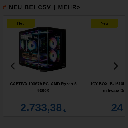
NEU BEI CSV | MEHR>
Neu
Neu
CAPTIVA 103979 PC, AMD Ryzen 5
ICY BOX IB-1610MC
9600X
schwarz Doc
2.733,38
24,
€