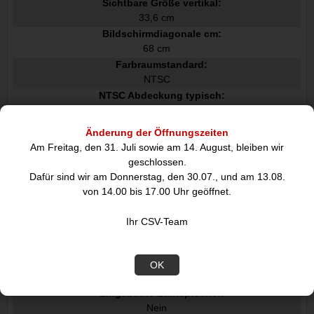
Sichtbare Größe vertikal:
33,6 cm
Bildschirmdiagonale cm:
68 cm
Farbraumstandard:
NTSC
NTSC Abdeckung typisch:
72
Leistungen
Änderung der Öffnungszeiten
Am Freitag, den 31. Juli sowie am 14. August, bleiben wir
NVIDIA G-SYNC:
geschlossen.
Nein
Dafür sind wir am Donnerstag, den 30.07., und am 13.08.
AMD FreeSync:
von 14.00 bis 17.00 Uhr geöffnet.
Nein
Flimmerfreie Technologie:
Ihr CSV-Team
Low-Blue-Light-Technologie:
OK
Multimedia
Eingebaute Lautsprecher:
Nein