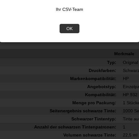
1
n Original HP Druckerpatronen.
Ihr CSV-Team
OK
nblatt
Merkmale
Typ:
Original
Druckfarben:
Schwar
Markenkompatibilität:
HP
Angebotstyp:
Einzelp
Kompatibilität:
HP 932 
Menge pro Packung:
1 Stück
Seitenergebnis schwarze Tinte:
1000 Se
Schwarzer Tintentyp:
Tinte a
Anzahl der schwarzen Tintenpatronen:
1
Volumen schwarze Tinte:
22,5 ml