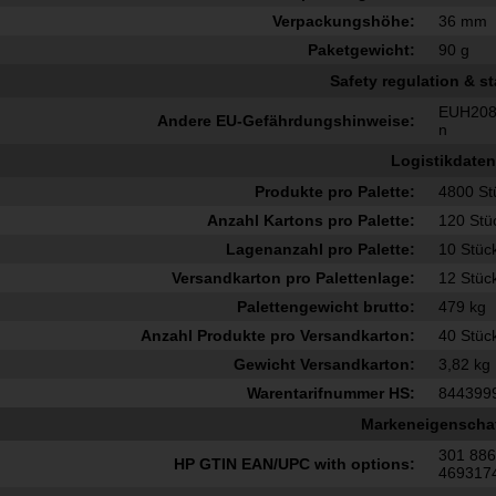
Verpackungshöhe:
36 mm
Paketgewicht:
90 g
Safety regulation & s
EUH208:
Andere EU-Gefährdungshinweise:
n
Logistikdaten
Produkte pro Palette:
4800 St
Anzahl Kartons pro Palette:
120 Stü
Lagenanzahl pro Palette:
10 Stüc
Versandkarton pro Palettenlage:
12 Stüc
Palettengewicht brutto:
479 kg
Anzahl Produkte pro Versandkarton:
40 Stüc
Gewicht Versandkarton:
3,82 kg
Warentarifnummer HS:
844399
Markeneigenscha
301 88
HP GTIN EAN/UPC with options:
469317