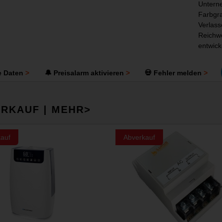
Unterne
Farbgra
Verlass
Reichwe
entwick
e Daten
🔔 Preisalarm aktivieren
💀 Fehler melden
RKAUF | MEHR>
auf
Abverkauf