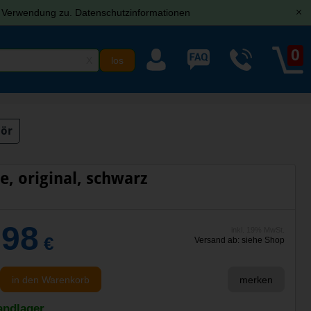
r Verwendung zu.
Datenschutzinformationen
[x]
0
X
hör
e, original, schwarz
,98
inkl. 19% MwSt.
€
Versand ab: siehe Shop
in den Warenkorb
merken
andlager