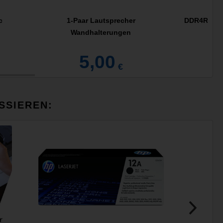
c
1-Paar Lautsprecher
DDR4RAM 4
Wandhalterungen
5,00
€
SSIEREN: