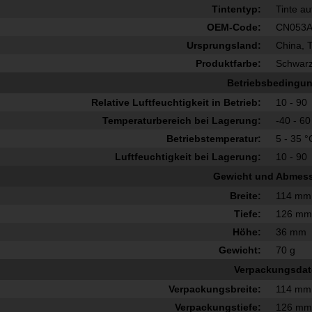
Tintentyp:
Tinte a
OEM-Code:
CN053
Ursprungsland:
China, 
Produktfarbe:
Schwar
Betriebsbedingu
Relative Luftfeuchtigkeit in Betrieb:
10 - 90
Temperaturbereich bei Lagerung:
-40 - 60
Betriebstemperatur:
5 - 35 °
Luftfeuchtigkeit bei Lagerung:
10 - 90
Gewicht und Abmes
Breite:
114 mm
Tiefe:
126 m
Höhe:
36 mm
Gewicht:
70 g
Verpackungsda
Verpackungsbreite:
114 mm
Verpackungstiefe:
126 m