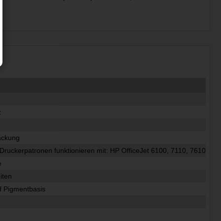
z
ackung
Druckerpatronen funktionieren mit: HP OfficeJet 6100, 7110, 7610
e
iten
uf Pigmentbasis