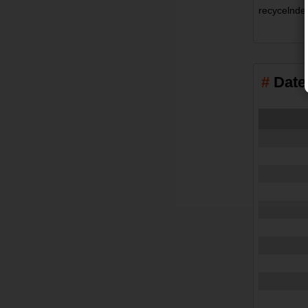
recycelnde
Date