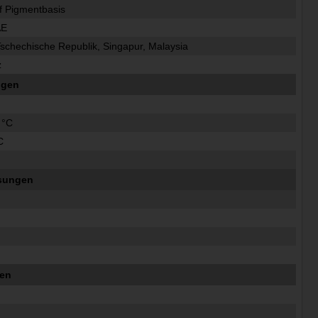
uf Pigmentbasis
AE
Tschechische Republik, Singapur, Malaysia
z
ngen
 °C
C
sungen
m
ten
m