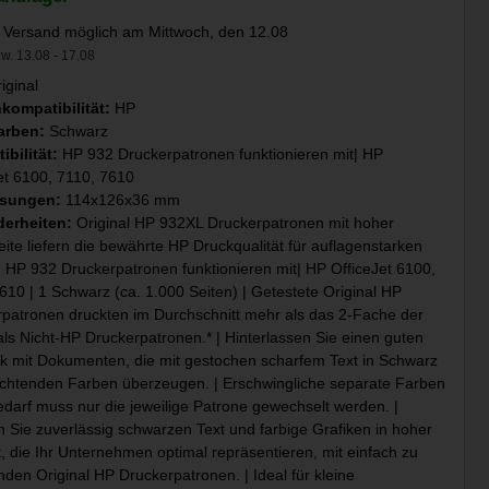
 Versand möglich am Mittwoch, den 12.08
w. 13.08 - 17.08
iginal
kompatibilität:
HP
arben:
Schwarz
ibilität:
HP 932 Druckerpatronen funktionieren mit| HP
et 6100, 7110, 7610
sungen:
114x126x36 mm
erheiten:
Original HP 932XL Druckerpatronen mit hoher
ite liefern die bewährte HP Druckqualität für auflagenstarken
| HP 932 Druckerpatronen funktionieren mit| HP OfficeJet 6100,
610 | 1 Schwarz (ca. 1.000 Seiten) | Getestete Original HP
patronen druckten im Durchschnitt mehr als das 2-Fache der
als Nicht-HP Druckerpatronen.* | Hinterlassen Sie einen guten
k mit Dokumenten, die mit gestochen scharfem Text in Schwarz
chtenden Farben überzeugen. | Erschwingliche separate Farben
edarf muss nur die jeweilige Patrone gewechselt werden. |
 Sie zuverlässig schwarzen Text und farbige Grafiken in hoher
t, die Ihr Unternehmen optimal repräsentieren, mit einfach zu
nden Original HP Druckerpatronen. | Ideal für kleine