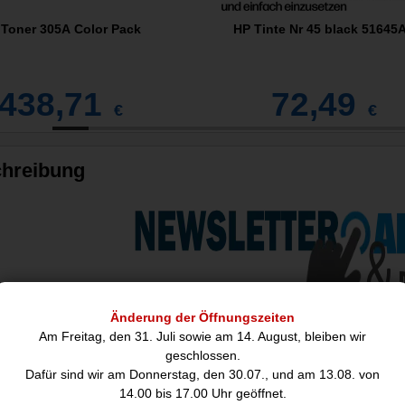
Toner 305A Color Pack
HP Tinte Nr 45 black 516
438,71
72,49
€
€
hreibung
Änderung der Öffnungszeiten
Am Freitag, den 31. Juli sowie am 14. August, bleiben wir
igh Yield Black Original Ink Cartridge, original, schwarz
geschlossen.
kleine Unternehmen und Home-Office-Nutzer, die häufig drucken, Text u
Dafür sind wir am Donnerstag, den 30.07., und am 13.08. von
14.00 bis 17.00 Uhr geöffnet.
 zuverlässig schwarzen Text und farbige Grafiken in hoher Qualität, d