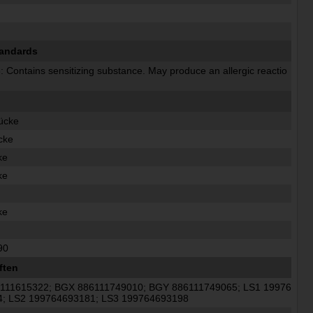
tandards
 Contains sensitizing substance. May produce an allergic reactio
ücke
cke
ke
ke
ke
90
ften
6111615322; BGX 886111749010; BGY 886111749065; LS1 19976
4; LS2 199764693181; LS3 199764693198