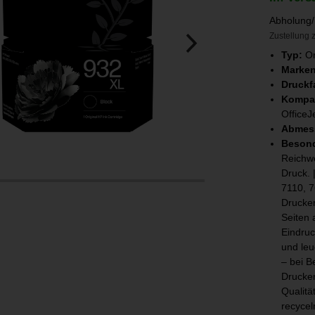
Abholung/
Zustellung z
Typ:
Or
Marken
Druckf
Kompat
OfficeJ
Abmes
Besond
Reichwe
Druck. 
7110, 7
Drucker
Seiten 
Eindruc
und leu
– bei B
Drucken
Qualitä
recycel