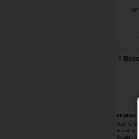
HP 
Besc
HP 932XL H
Ideal für 
betreiben.
Drucken Sie