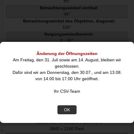
89°
Betrachtungswinkel vertikal:
46°
Betrachtungswinkel des Objektivs, diagonal:
105°
Neigungswinkelbereich:
0 - 90°
Schwenkbereich:
Änderung der Öffnungszeiten
0 - 340°
Am Freitag, den 31. Juli sowie am 14. August, bleiben wir
Bildsensor
geschlossen.
Sensor-Typ:
Dafür sind wir am Donnerstag, den 30.07., und am 13.08.
CMOS
von 14.00 bis 17.00 Uhr geöffnet.
Anzahl der Sensoren:
1
Ihr CSV-Team
Größe des Bildsensors:
25,4 / 3 mm 1 / 3"
Vollbildverfahren:
OK
Anzahl der effektiven Pixel H x V:
3840 x 2160 Pixel