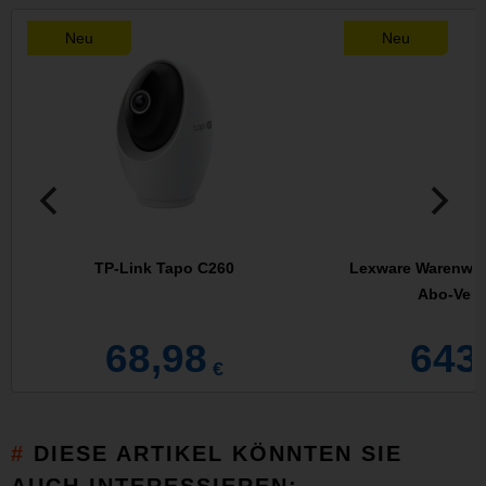
Neu
Neu
TP-Link Tapo C260
Lexware Warenwirt
Abo-Vert
68,98
643
€
DIESE ARTIKEL KÖNNTEN SIE
AUCH INTERESSIEREN: