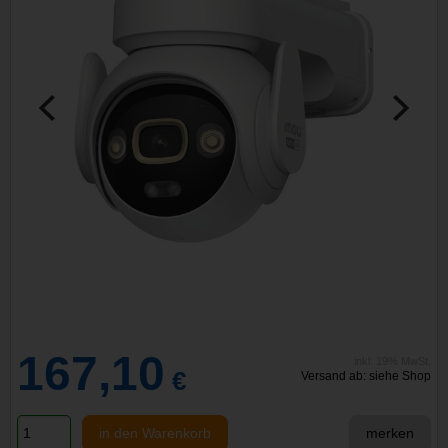
167,10
inkl. 19% MwSt.
€
Versand ab: siehe Shop
in den Warenkorb
merken