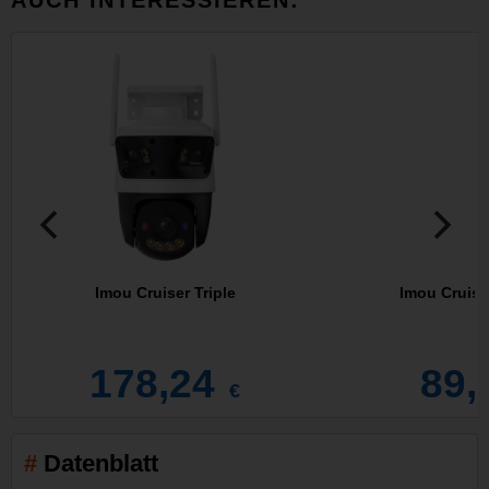
Imou Cruiser Triple
Imou Cruise
178,24
89,
€
Datenblatt