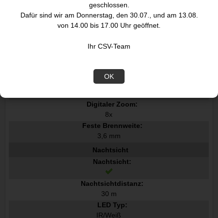
Größe des Bildsensors:
geschlossen.
25,4 / 3,06 mm 1 / 3.06"
Dafür sind wir am Donnerstag, den 30.07., und am 13.08.
Vollbildverfahren:
von 14.00 bis 17.00 Uhr geöffnet.
Ihr CSV-Team
Objektiv
Anzahl der Linsen:
1
OK
Zoom-Fähigkeit:
Digitaler Zoom:
8x
Feste Brennweite:
3,6 mm
Nachtsicht
Nachtsicht:
Nachtsichtdistanz:
30 m
LED Typ:
IR/Weiß