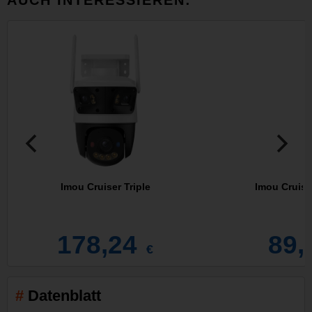
Imou Cruiser Triple
Imou Cruise
178,24
89,
€
Datenblatt