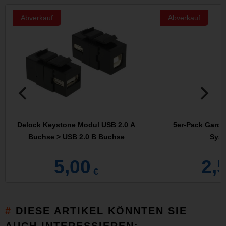
Abverkauf
Abverkauf
Delock Keystone Modul USB 2.0 A
5er-Pack Garde
Buchse > USB 2.0 B Buchse
Syst
5,00
2,
€
DIESE ARTIKEL KÖNNTEN SIE
AUCH INTERESSIEREN: