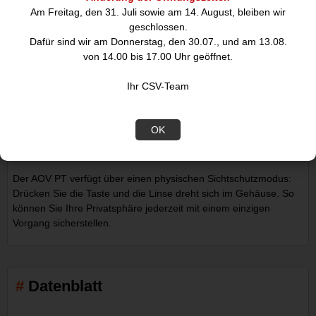
Am Freitag, den 31. Juli sowie am 14. August, bleiben wir
Einstellbarer Alarmton
geschlossen.
Dafür sind wir am Donnerstag, den 30.07., und am 13.08.
Wählen Sie aus verschiedenen Alarmtönen in der Imou Life App
von 14.00 bis 17.00 Uhr geöffnet.
Sicherheitszeitpläne
Ihr CSV-Team
Stellen Sie Sicherheitszeitpläne ein, um die Sicherheit an Ihre
Bedürfnisse und Wünsche anzupassen.
OK
Privatsphäre-Modus
Der AOV PT verfügt über einen physischen Sichtschutzmodus:
Drücken Sie die Taste und die Linse dreht sich im Gehäuse. So
können Sie Ihre Privatsphäre jederzeit mit einem einzigen
Vorgang sicherstellen.
Datenblatt