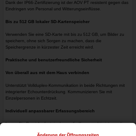
Dank der IP66-Zertifizierung ist der AOV PT resistent gegen das
Eindringen von Personal und Witterungseinflüsse.
Bis zu 512 GB lokaler SD-Kartenspeicher
Verwenden Sie eine SD-Karte mit bis zu 512 GB, um Bilder zu
speichern, ohne sich Sorgen zu machen, dass die
Speichergrenze in kürzester Zeit erreicht wird.
Praktische und benutzerfreundliche Sicherheit
Von überall aus mit dem Haus verbinden
Unterstützt Vollduplex-Kommunikation in beide Richtungen mit
integrierter Echounterdrückung. Kommunizieren Sie mit
Einzelpersonen in Echtzeit.
Individuell anpassbarer Erfassungsbereich
Legen Sie Bereiche fest, in denen die Kamera aktiv ist, um die
Auslösung unnötiger Alarme zu vermeiden.
Änderung der Öffnungszeiten