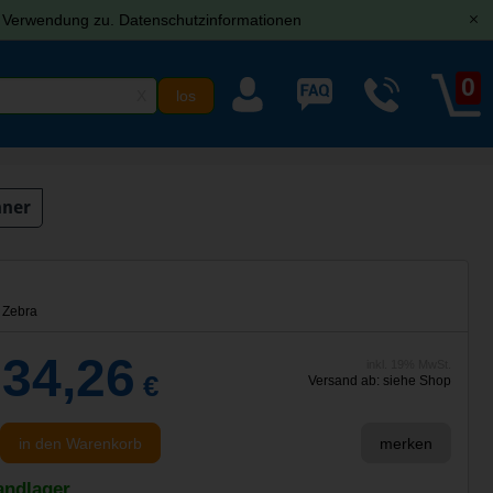
r Verwendung zu.
Datenschutzinformationen
[x]
0
X
nner
Zebra
034,26
inkl. 19% MwSt.
€
Versand ab: siehe Shop
in den Warenkorb
merken
andlager