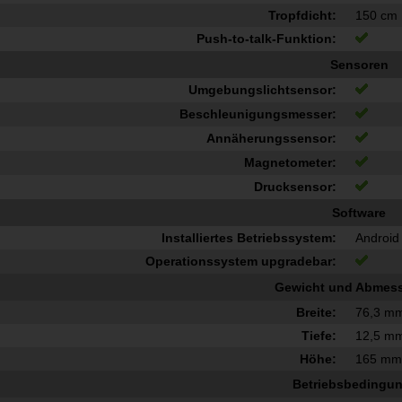
Tropfdicht:
150 cm
Push-to-talk-Funktion:
Sensoren
Umgebungslichtsensor:
Beschleunigungsmesser:
Annäherungssensor:
Magnetometer:
Drucksensor:
Software
Installiertes Betriebssystem:
Android
Operationssystem upgradebar:
Gewicht und Abmes
Breite:
76,3 m
Tiefe:
12,5 m
Höhe:
165 m
Betriebsbedingu