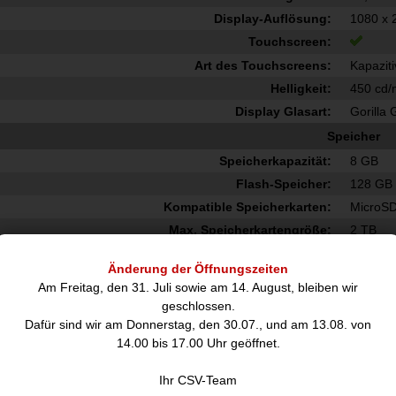
Display-Auflösung:
1080 x 
Touchscreen:
Art des Touchscreens:
Kapaziti
Helligkeit:
450 cd/
Display Glasart:
Gorilla 
Speicher
Speicherkapazität:
8 GB
Flash-Speicher:
128 GB
Kompatible Speicherkarten:
MicroSD
Max. Speicherkartengröße:
2 TB
Prozessor
Änderung der Öffnungszeiten
Prozessor-Taktfrequenz:
2,1 GH
Am Freitag, den 31. Juli sowie am 14. August, bleiben wir
Prozessorfamilie:
Qualc
geschlossen.
Dafür sind wir am Donnerstag, den 30.07., und am 13.08. von
Prozessorhersteller:
Qualc
14.00 bis 17.00 Uhr geöffnet.
Eingebauter Prozessor:
Netzwerk
Ihr CSV-Team