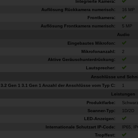
Integrierte Kamera:
Auflösung Rückkamera numerisch:
16 MP
Frontkamera:
Auflösung Frontkamera numerisch:
5 MP
Audio
Eingebautes Mikrofon:
Mikrofonanzahl:
2
Aktive Geräuschunterdrückung:
Lautsprecher:
Anschlüsse und Schnit
3.2 Gen 1 3.1 Gen 1 Anzahl der Anschlüsse vom Typ C:
1
Leistungen
Produktfarbe:
Schwar
Scanner-Typ:
1D/2D
LED-Anzeigen:
Internationale Schutzart IP-Code:
IP65, I
Tropffest: