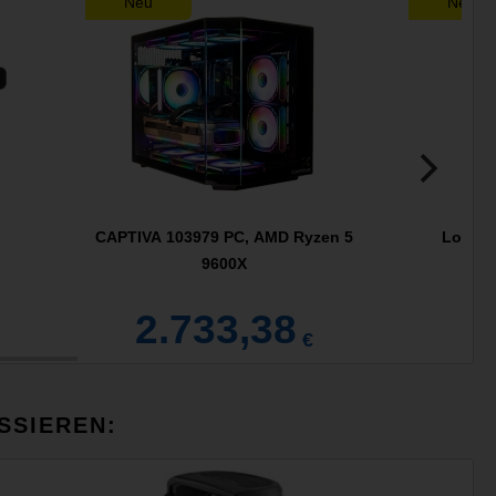
Neu
Neu
CAPTIVA 103979 PC, AMD Ryzen 5
Logite
9600X
2.733,38
€
SSIEREN: