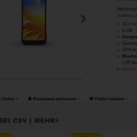
Abholung/
Zustellung z
15,2 cm
8 GB
Kompat
Qualco
GPS An
Blueto
LTE Na
weitere
e Daten
🔔 Preisalarm aktivieren
💀 Fehler melden
BEI CSV | MEHR>