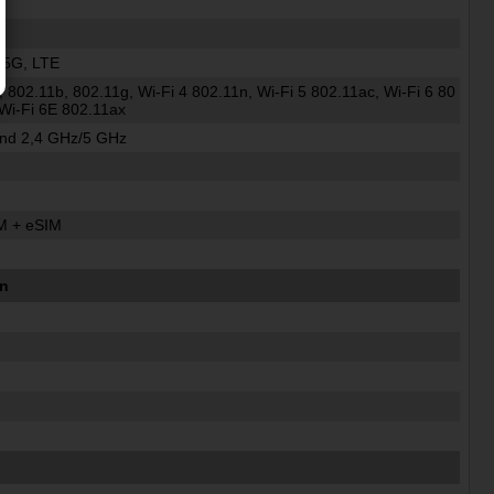
 5G, LTE
, 802.11b, 802.11g, Wi-Fi 4 802.11n, Wi-Fi 5 802.11ac, Wi-Fi 6 80
 Wi-Fi 6E 802.11ax
nd 2,4 GHz/5 GHz
M + eSIM
en