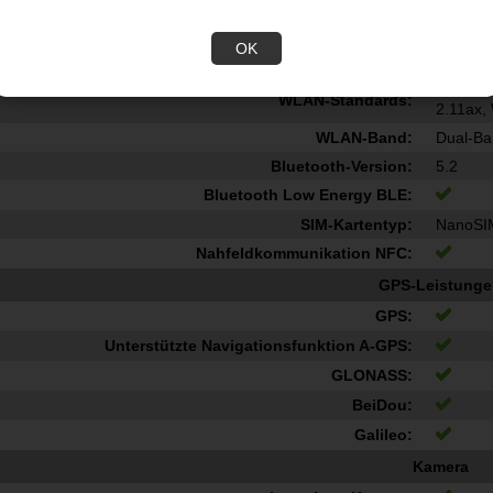
WLAN:
Bluetooth:
OK
Datennetzwerk:
3G, 4G,
802.11a
WLAN-Standards:
2.11ax,
WLAN-Band:
Dual-Ba
Bluetooth-Version:
5.2
Bluetooth Low Energy BLE:
SIM-Kartentyp:
NanoSI
Nahfeldkommunikation NFC:
GPS-Leistung
GPS:
Unterstützte Navigationsfunktion A-GPS:
GLONASS:
BeiDou:
Galileo:
Kamera