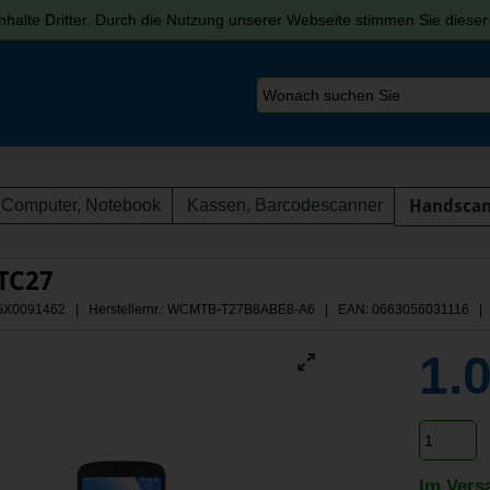
halte Dritter. Durch die Nutzung unserer Webseite stimmen Sie diese
Computer, Notebook
Kassen, Barcodescanner
Handsca
 TC27
: AGX0091462 | Herstellernr.: WCMTB-T27B8ABE8-A6
| EAN: 0663056031116 | 
1.
Im Vers