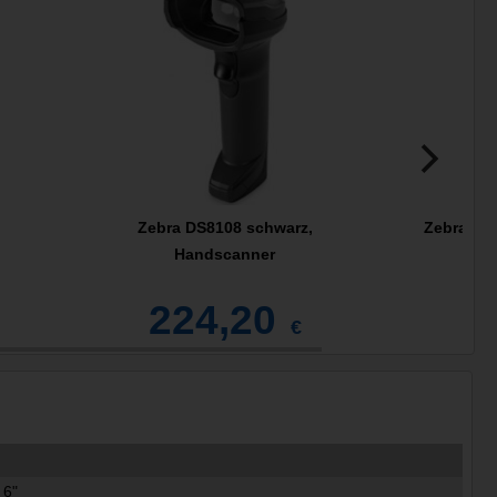
Zebra DS8108 schwarz,
Zebra DS
Handscanner
224,20
2
€
 6"