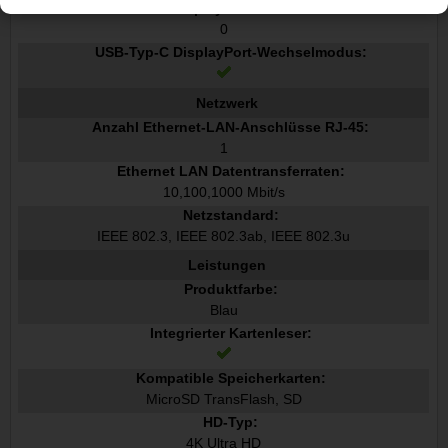
Anzahl DisplayPort Anschlüsse:
0
USB-Typ-C DisplayPort-Wechselmodus:
Netzwerk
Anzahl Ethernet-LAN-Anschlüsse RJ-45:
1
Ethernet LAN Datentransferraten:
10,100,1000 Mbit/s
Netzstandard:
IEEE 802.3, IEEE 802.3ab, IEEE 802.3u
Leistungen
Produktfarbe:
Blau
Integrierter Kartenleser:
Kompatible Speicherkarten:
MicroSD TransFlash, SD
HD-Typ:
4K Ultra HD