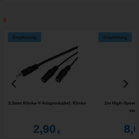
Empfehlung
Empfehlung
3,5mm Klinke-Y-Adapterkabel, Klinke
2m High-Speed 
stec
2,90
8,
€