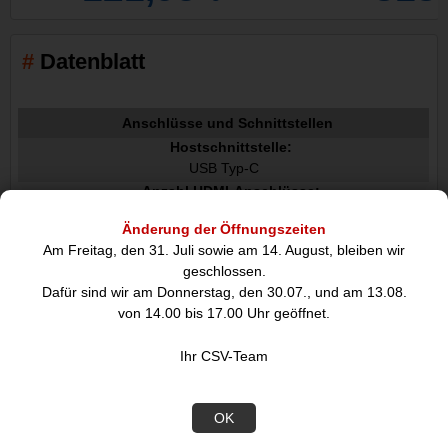
Datenblatt
Anschlüsse und Schnittstellen
Hostschnittstelle:
USB Typ-C
Anzahl HDMI-Anschlüsse:
1
Änderung der Öffnungszeiten
USB 3.2 Gen 2 3.1 Gen 2 Anzahl der Anschlüsse vom Typ A:
Am Freitag, den 31. Juli sowie am 14. August, bleiben wir
2
geschlossen.
USB Power Delivery:
Dafür sind wir am Donnerstag, den 30.07., und am 13.08.
von 14.00 bis 17.00 Uhr geöffnet.
USB-Stromversorgung Revision:
3.0
Ihr CSV-Team
USB-Stromversorgung bis zu:
100 W
HDMI-Version:
OK
2.0