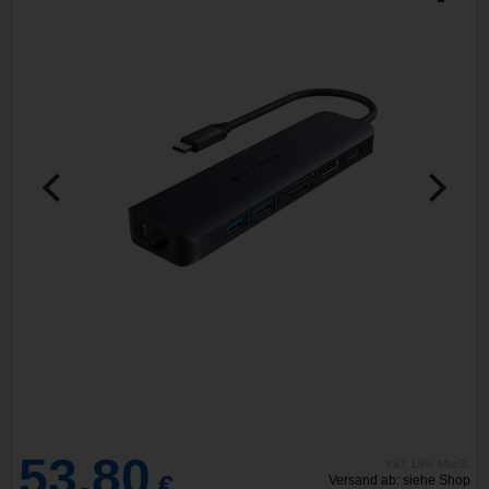
53,80
inkl. 19% MwSt.
€
Versand ab: siehe Shop