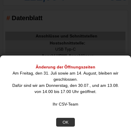
Datenblatt
Anschlüsse und Schnittstellen
Hostschnittstelle:
USB Typ-C
Anzahl HDMI-Anschlüsse:
1
Änderung der Öffnungszeiten
USB 3.2 Gen 2 3.1 Gen 2 Anzahl der Anschlüsse vom Typ A:
Am Freitag, den 31. Juli sowie am 14. August, bleiben wir
2
geschlossen.
USB Power Delivery:
Dafür sind wir am Donnerstag, den 30.07., und am 13.08.
von 14.00 bis 17.00 Uhr geöffnet.
USB-Stromversorgung Revision:
3.0
Ihr CSV-Team
USB-Stromversorgung bis zu:
100 W
HDMI-Version:
OK
2.0