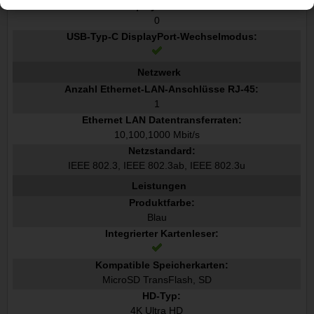
Anzahl DisplayPort Anschlüsse:
0
USB-Typ-C DisplayPort-Wechselmodus:
Netzwerk
Anzahl Ethernet-LAN-Anschlüsse RJ-45:
1
Ethernet LAN Datentransferraten:
10,100,1000 Mbit/s
Netzstandard:
IEEE 802.3, IEEE 802.3ab, IEEE 802.3u
Leistungen
Produktfarbe:
Blau
Integrierter Kartenleser:
Kompatible Speicherkarten:
MicroSD TransFlash, SD
HD-Typ:
4K Ultra HD