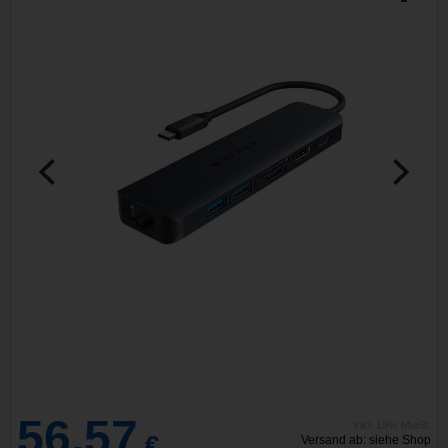
56,57
inkl. 19% MwSt.
€
Versand ab: siehe Shop