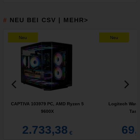
NEU BEI CSV | MEHR>
Neu
Neu
CAPTIVA 103979 PC, AMD Ryzen 5
Logitech Wave
9600X
Tasta
2.733,38
69,
€